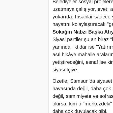
Belediyeler sosyal projeler
uzatmaya çalışıyor, evet; 
yukarıda. İnsanlar sadece 
hayatını kolaylaştıracak "g
Sokağın Nabzı Başka Atı
Siyasi partiler şu an biraz 
yanında, iktidar ise "Yatı
asıl hikâye mahalle araları
yetiştireceğini, esnaf ise k
siyasetçiye.
Özetle; Samsun’da siyaset 
havasında değil, daha çok se
değil, samimiyete ve sofras
olursa, kim o "merkezdeki"
daha çok duyulacak gibi.