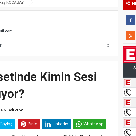
lkay KOCABAY
B
ail.com
etinde Kimin Sesi
ıyor?
26, Salı 20:49
 Paylaş
Pinle
Linkedin
WhatsApp