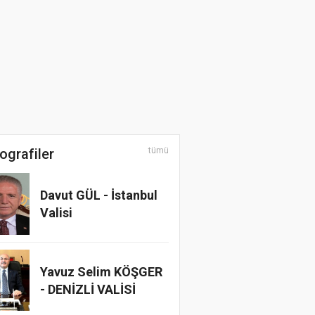
Üzerine Bir Belgesel
Film
ografiler
tümü
Davut GÜL - İstanbul
Valisi
Yavuz Selim KÖŞGER
- DENİZLİ VALİSİ