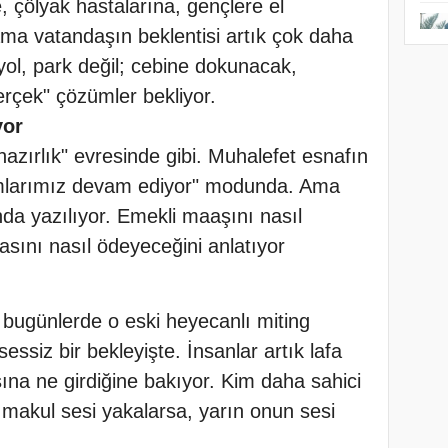
e, çölyak hastalarına, gençlere el
ama vatandaşın beklentisi artık çok daha
yol, park değil; cebine dokunacak,
erçek" çözümler bekliyor.
yor
"hazırlık" evresinde gibi. Muhalefet esnafın
rımlarımız devam ediyor" modunda. Ama
nda yazılıyor. Emekli maaşını nasıl
irasını nasıl ödeyeceğini anlatıyor
bugünlerde o eski heyecanlı miting
ssiz bir bekleyişte. İnsanlar artık lafa
ına ne girdiğine bakıyor. Kim daha sahici
 makul sesi yakalarsa, yarın onun sesi