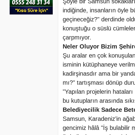
Şöyle bir Samsun sokakları
indiğinde, insanların öyle 
geçineceğiz?" derdinde ol
konuştuğu o süslü cümlele
çarpmıyor.
Neler Oluyor Bizim Şehi
Şu aralar en çok konuşulan
isminin kütüphaneye verilm
kadirşinasdır ama bir yand
mı?" tartışması dönüp duruy
"Yapılan projelerin hatalar
bu kutupların arasında sı
Belediyecilik Sadece Be
Samsun, Karadeniz’in ağabe
gencimiz hâlâ "İş bulabilir