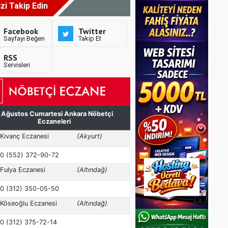
izi Takip Edin
Facebook
Twitter
Sayfayı Beğen
Takip Et
RSS
Servisleri