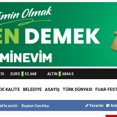
315
EURO
52.668
ALTIN
6844.5
DE KALİTE
BELEDİYE
ASAYİŞ
TÜRK DÜNYASI
FUAR-FEST
Yazarlar
Ank
ıldı
Başkan Sandıkçı: ”Hemşehrilerimizle olan güçl...
Başkan Altay