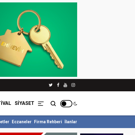
İVAL
SİYASET
etler
Eczaneler
Firma Rehberi
İlanlar
 Umre Ödüllü Siyer Yarışmasını Ka...
İnegöl Belediyesi Çevre Zabıt