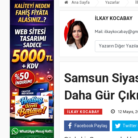
Ana Sayfa
Yazarlar
İ
İLKAY KOCABAY
Mail:
ilkaykocabay@gm
Samsun Siyas
Daha Gür Çık
12 Mayıs, 20
İLKAY KOCABAY
Facebook Paylaş
Twitter