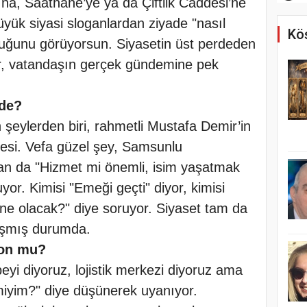
na, Saathane’ye ya da Çiftlik Caddesi’ne
büyük siyasi sloganlardan ziyade "nasıl
Köş
duğunu görüyorsun. Siyasetin üst perdeden
r, vatandaşın gerçek gündemine pek
rde?
 şeylerden biri, rahmetli Mustafa Demir’in
esi. Vefa güzel şey, Samsunlu
an da "Hizmet mi önemli, isim yaşatmak
or. Kimisi "Emeği geçti" diyor, kimisi
ı ne olacak?" diye soruyor. Siyaset tam da
kışmış durumda.
ton mu?
yi diyoruz, lojistik merkezi diyoruz ama
 miyim?" diye düşünerek uyanıyor.