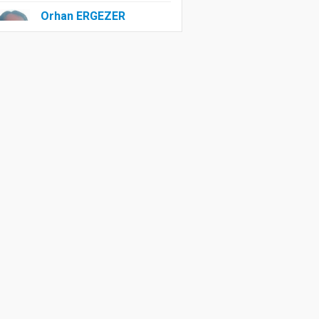
Orhan ERGEZER
Kelimelerle Başlayan
Tasfiye: “Kurtuluş
Savaşı”ndan Kim
Rahatsız?
Özlem ERDOĞAN
Edep Yahu
Sevim AĞAMULLA
Bir Tek Işık
Saçamıyor.. nedense?
Sultan YAŞAT
Hora do Recreio:
Irkçılık ve Eşitsizlik