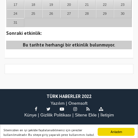
17
18
19
20
21
22
23
24
25
26
27
28
29
30
31
Sonraki etkinlik:
Bu tarihte herhangi bir etkinlik bulunmuyor.
TÜRK HABERLER 2022
Yazılım |
Onemsoft
Künye
Gizlilik Politikası
Sitene Ekle
İletişim
Sitemizden en iyi şekilde faydalanabilmeniz için çerezler
Anladım
kullanılmaktadır. Bu siteye giriş yaparak çerez kullanımını kabul