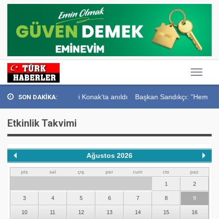
Usta Gazeteci İsmail Sivri Konak’ta anıldı
Başkan Sandıkçı: ”Hemşehril
SON DAKİKA:
Etkinlik Takvimi
Ağustos 2026
pts
sal
çrş
per
cum
cts
paz
1
2
3
4
5
6
7
8
9
10
11
12
13
14
15
16