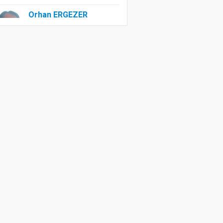
Orhan ERGEZER
Kelimelerle Başlayan
Tasfiye: “Kurtuluş
Savaşı”ndan Kim
Rahatsız?
Özlem ERDOĞAN
Edep Yahu
Sevim AĞAMULLA
Bir Tek Işık
Saçamıyor.. nedense?
Sultan YAŞAT
Hora do Recreio:
Irkçılık ve Eşitsizlik