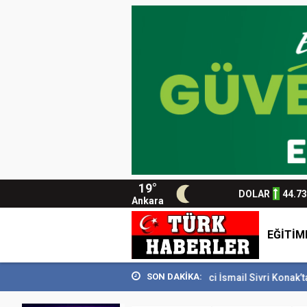
19°
DOLAR
44.7
Ankara
EĞİTİM
SON DAKİKA:
n SİDEM’i 129 bin kişiyi...
Usta Gazeteci İsmail Sivri Konak’ta anıldı