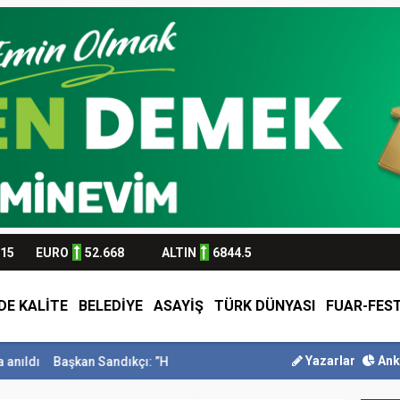
315
EURO
52.668
ALTIN
6844.5
DE KALİTE
BELEDİYE
ASAYİŞ
TÜRK DÜNYASI
FUAR-FEST
Yazarlar
Ank
Başkan Sandıkçı: ”Hemşehrilerimizle olan güçl...
Başkan Altay Um