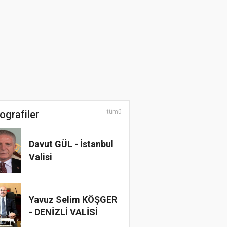
Üzerine Bir Belgesel
Film
ografiler
tümü
Davut GÜL - İstanbul
Valisi
Yavuz Selim KÖŞGER
- DENİZLİ VALİSİ