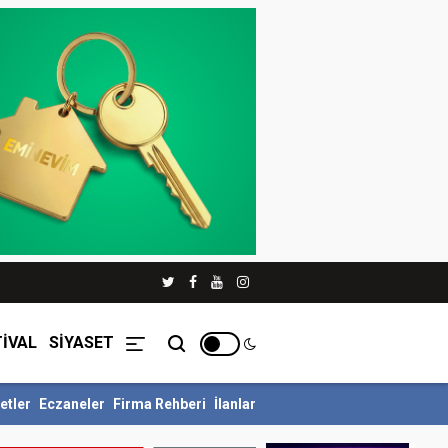
İVAL
SİYASET
etler
Eczaneler
Firma Rehberi
İlanlar
re Ödüllü Siyer Yarışmasını Ka...
İnegöl Belediyesi Çevre Zabıtası