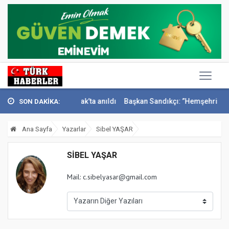
ci İsmail Sivri Konak’ta anıldı
Başkan Sandıkçı: ”Hemşehrilerimizle 
SON DAKİKA:
Ana Sayfa
Yazarlar
Sibel YAŞAR
SIBEL YAŞAR
Mail:
c.sibelyasar@gmail.com