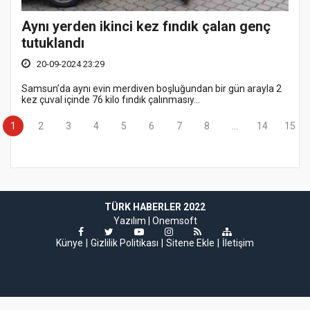
Aynı yerden ikinci kez fındık çalan genç
tutuklandı
20-09-2024 23:29
Samsun’da aynı evin merdiven boşluğundan bir gün arayla 2
kez çuval içinde 76 kilo fındık çalınmasıy...
1
2
3
4
5
6
7
8
...
14
15
TÜRK HABERLER 2022
Yazılım |
Onemsoft
Künye
Gizlilik Politikası
Sitene Ekle
İletişim