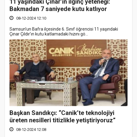
11 yaşındaki Çınar’ın ilginç yeteneği:
Bakmadan 7 saniyede kutu katlıyor
08-12-2024 12:10
Samsun’un Bafra ilçesinde 6. Sınıf öğrencisi 11 yaşındaki
Çınar Çıldır’ın kutu katlamadaki hızını gö...
Başkan Sandıkçı: “Canik’te teknolojiyi
üreten nesilleri titizlikle yetiştiriyoruz”
08-12-2024 12:08