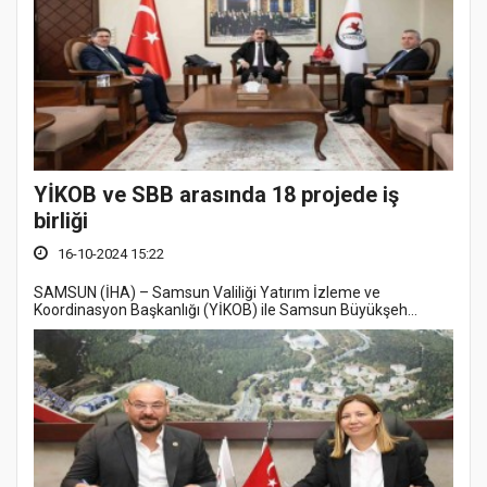
YİKOB ve SBB arasında 18 projede iş
birliği
16-10-2024 15:22
SAMSUN (İHA) – Samsun Valiliği Yatırım İzleme ve
Koordinasyon Başkanlığı (YİKOB) ile Samsun Büyükşeh...