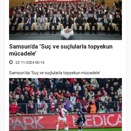
Samsun'da ’Suç ve suçlularla topyekun
mücadele’
22-11-2024 00:14
Samsun'da ’Suç ve suçlularla topyekun mücadele’