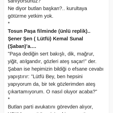
sanıyorsunuz?
Ne diyor butlan başkan?.. kurultaya
götürme yetkim yok.
*
Tosun Paşa filminde (ünlü replik)..
Şener Şen ( Lütfü) Kemal Sunal
(Şaban)'a....
"Paşa dediğin sert bakışlı, dik, mağrur,
yiğit, atılgandır, gözleri ateş saçar!" der.
Şaban ise hepimizin bildiği o efsane cevabı
yapıştırır: "Lütfü Bey, ben hepsini
yapıyorum da, bir tek gözlerimden ateş
çıkartamıyorum. O nasıl oluyor acaba?"
*
Butlan parti avukatını görevden alıyor,