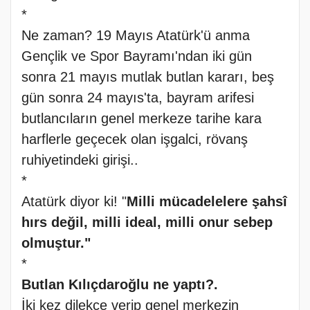
*
Ne zaman? 19 Mayıs Atatürk'ü anma
Gençlik ve Spor Bayramı'ndan iki gün
sonra 21 mayıs mutlak butlan kararı, beş
gün sonra 24 mayıs'ta, bayram arifesi
butlancıların genel merkeze tarihe kara
harflerle geçecek olan işgalci, rövanş
ruhiyetindeki girişi..
*
Atatürk diyor ki! "
Milli mücadelelere şahsî
hırs değil, milli ideal, milli onur sebep
olmuştur."
*
Butlan Kılıçdaroğlu ne yaptı?.
İki kez dilekçe verip genel merkezin