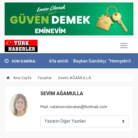
i İsmail Sivri Konak’ta anıldı
Başkan Sandıkçı: ”Hemşehrilerimizle o
SON DAKİKA:
Ana Sayfa
Yazarlar
Sevim AĞAMULLA
SEVIM AĞAMULLA
Mail:
vatansevdavatan@hotmail.com