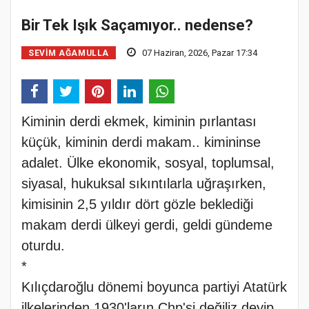
Bir Tek Işık Saçamıyor.. nedense?
07 Haziran, 2026, Pazar 17:34
SEVIM AĞAMULLA
Kiminin derdi ekmek, kiminin pırlantası
küçük, kiminin derdi makam.. kimininse
adalet. Ülke ekonomik, sosyal, toplumsal,
siyasal, hukuksal sıkıntılarla uğraşırken,
kimisinin 2,5 yıldır dört gözle beklediği
makam derdi ülkeyi gerdi, geldi gündeme
oturdu.
*
Kılıçdaroğlu dönemi boyunca partiyi Atatürk
ilkelerinden 1930'ların Chp'si değiliz deyip