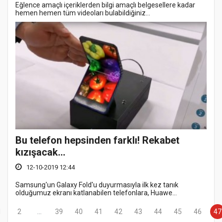
Eğlence amaçlı içeriklerden bilgi amaçlı belgesellere kadar
hemen hemen tüm videoları bulabildiğiniz...
Bu telefon hepsinden farklı! Rekabet
kızışacak...
12-10-2019 12:44
Samsung'un Galaxy Fold'u duyurmasıyla ilk kez tanık
olduğumuz ekranı katlanabilen telefonlara, Huawe...
1
2
...
39
40
41
42
43
44
45
46
47