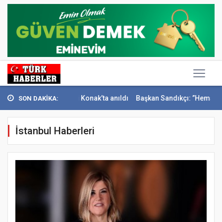
teci İsmail Sivri Konak’ta anıldı
Başkan Sandıkçı: ”Hemşehrilerimiz
SON DAKİKA:
İstanbul Haberleri