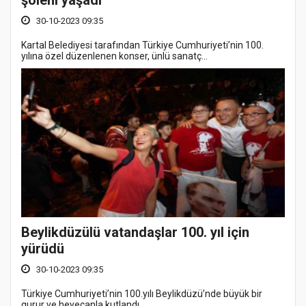
şöleni yaşadı
30-10-2023 09:35
Kartal Belediyesi tarafından Türkiye Cumhuriyeti’nin 100.
yılına özel düzenlenen konser, ünlü sanatç...
Beylikdüzülü vatandaşlar 100. yıl için
yürüdü
30-10-2023 09:35
Türkiye Cumhuriyeti’nin 100.yılı Beylikdüzü’nde büyük bir
gurur ve heyecanla kutlandı.