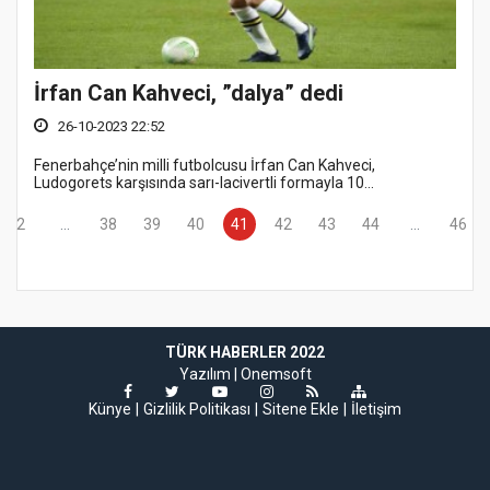
İrfan Can Kahveci, ”dalya” dedi
26-10-2023 22:52
Fenerbahçe’nin milli futbolcusu İrfan Can Kahveci,
Ludogorets karşısında sarı-lacivertli formayla 10...
2
...
38
39
40
41
42
43
44
...
46
TÜRK HABERLER 2022
Yazılım |
Onemsoft
Künye
Gizlilik Politikası
Sitene Ekle
İletişim