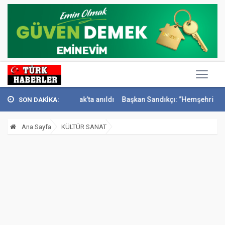
mail Sivri Konak’ta anıldı
Başkan Sandıkçı: ”Hemşehrilerimizle olan 
SON DAKİKA:
Ana Sayfa
KÜLTÜR SANAT