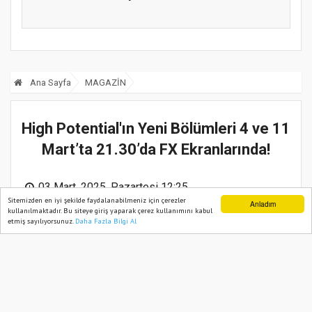
k...
Ana Sayfa
MAGAZİN
High Potential'ın Yeni Bölümleri 4 ve 11
Mart’ta 21.30’da FX Ekranlarında!
03 Mart, 2025, Pazartesi 12:25
Sitemizden en iyi şekilde faydalanabilmeniz için çerezler
Anladım
kullanılmaktadır. Bu siteye giriş yaparak çerez kullanımını kabul
etmiş sayılıyorsunuz.
Daha Fazla Bilgi Al
Ana Sayfa
Web TV
Foto Galeri
Yazarlar