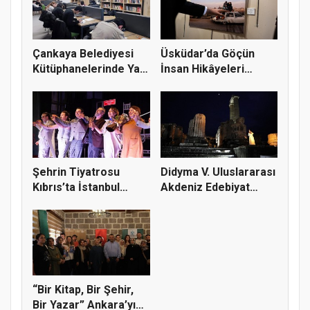
Çankaya Belediyesi
Üsküdar’da Göçün
Kütüphanelerinde Yaz
İnsan Hikâyeleri
Dönem...
Fotoğraflar...
Şehrin Tiyatrosu
Didyma V. Uluslararası
Kıbrıs’ta İstanbul
Akdeniz Edebiyat
Rüzgârı E...
Günle...
“Bir Kitap, Bir Şehir,
Bir Yazar” Ankara’yı