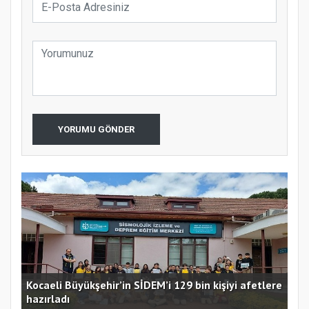
YORUMU GÖNDER
Kocaeli Büyükşehir’in SİDEM’i 129 bin kişiyi afetlere
hazırladı
Ust