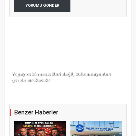
YORUMU GÖNDER
Yapay zekâ meslekleri değil, kullanmayanları
Koc
geride bırakacak!
haz
Benzer Haberler