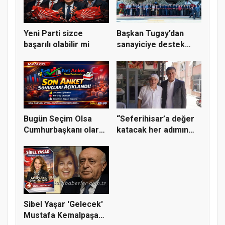
Yeni Parti sizce
Başkan Tugay’dan
başarılı olabilir mi
sanayiciye destek
mesajı
Bugün Seçim Olsa
“Seferihisar’a değer
Cumhurbaşkanı olarak
katacak her adımın
kimi gö...
yanın...
Sibel Yaşar 'Gelecek'
Mustafa Kemalpaşa