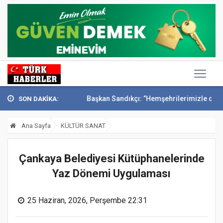
onak’ta anıldı
Başkan Sandıkçı: ”Hemşehrilerimizle olan güçl...
Ba
SON DAKİKA:
Ana Sayfa
KÜLTÜR SANAT
Çankaya Belediyesi Kütüphanelerinde
Yaz Dönemi Uygulaması
25 Haziran, 2026, Perşembe 22:31