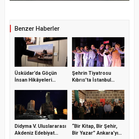
Benzer Haberler
Üsküdar’da Göçün
Şehrin Tiyatrosu
İnsan Hikâyeleri
Kıbrıs’ta İstanbul
Fotoğraflar...
Rüzgârı E...
Didyma V. Uluslararası
“Bir Kitap, Bir Şehir,
Akdeniz Edebiyat
Bir Yazar” Ankara’yı