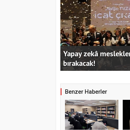
mayanları geride
Kocaeli Büyükşehir’in
hazırladı
Benzer Haberler