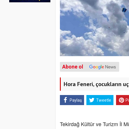
Abone ol
Hora Feneri, çocukların uç
Paylaş
Tweetle
P
Tekirdağ Kültür ve Turizm İl M