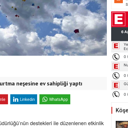
S
urtma neşesine ev sahipliği yaptı
inle
Linkedin
WhatsApp
Köşe
üdürlüğü’nün destekleri ile düzenlenen etkinlik