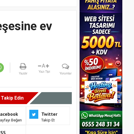
eşesine ev
A
Yazı Tipi
Yazdır
Yorumlar
i Takip Edin
Facebook
Twitter
ayfayı Beğen
Takip Et
RSS