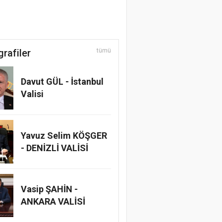
grafiler
tümü
Davut GÜL - İstanbul
Valisi
Yavuz Selim KÖŞGER
- DENİZLİ VALİSİ
Vasip ŞAHİN -
ANKARA VALİSİ