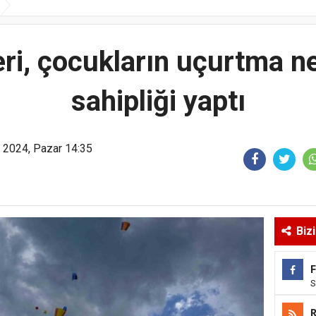
ri, çocukların uçurtma n
sahipliği yaptı
2024, Pazar 14:35
Biz
S