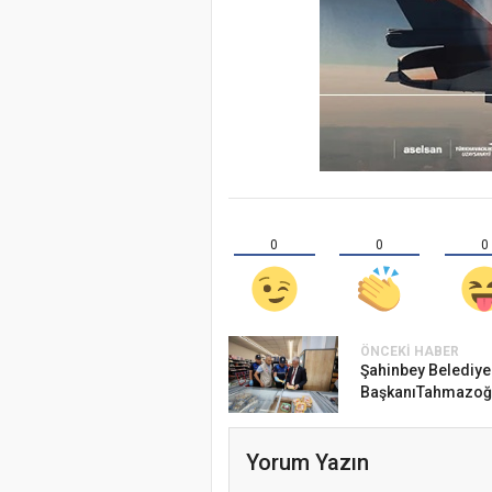
0
0
0
ÖNCEKI HABER
Şahinbey Belediye
BaşkanıTahmazoğlu
Yorum Yazın