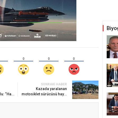
Biyo
0
0
0
SONRAKI HABER
Kazada yaralanan
: “Ha...
motosiklet sürücüsü hay...