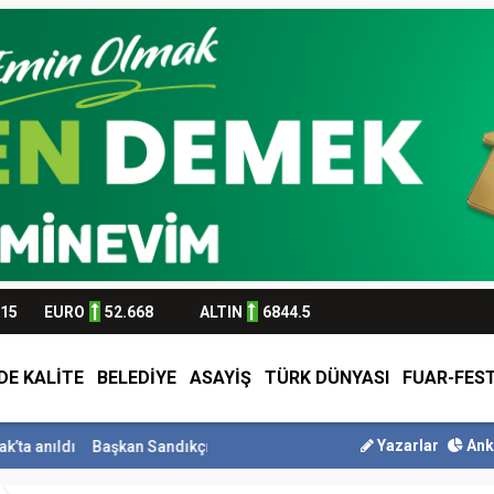
315
EURO
52.668
ALTIN
6844.5
DE KALİTE
BELEDİYE
ASAYİŞ
TÜRK DÜNYASI
FUAR-FEST
Yazarlar
Ank
şkan Sandıkçı: ”Hemşehrilerimizle olan güçl...
Başkan Altay Umre Ö