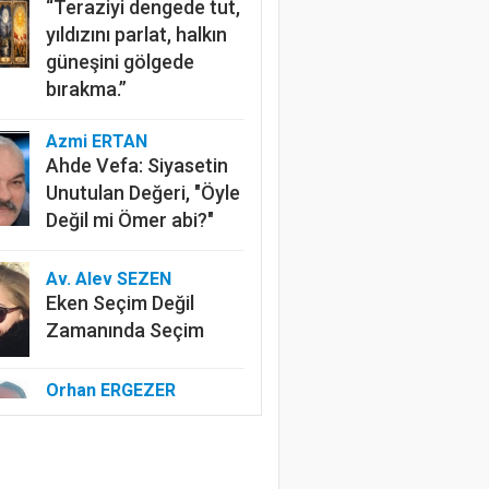
“Teraziyi dengede tut,
yıldızını parlat, halkın
güneşini gölgede
bırakma.”
Azmi ERTAN
Ahde Vefa: Siyasetin
Unutulan Değeri, "Öyle
Değil mi Ömer abi?"
Av. Alev SEZEN
Eken Seçim Değil
Zamanında Seçim
Orhan ERGEZER
Kelimelerle Başlayan
Tasfiye: “Kurtuluş
Savaşı”ndan Kim