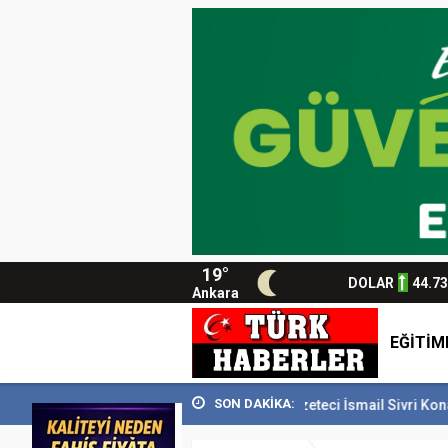
19°
DOLAR
44.7
Ankara
EĞİTİM
SON DAKİKA:
DEM’i 129 bin kişiyi...
Usta Gazeteci İsmail Sivri Konak’ta anıldı
Ba