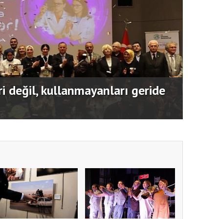
 SİDEM’i 129 bin kişiyi afetlere
Usta 