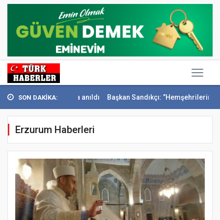
onak’ta anıldı
Başkan Sandıkçı: ”Hemşehrilerimizle olan güçl...
Ba
SON DAKİKA:
Erzurum Haberleri