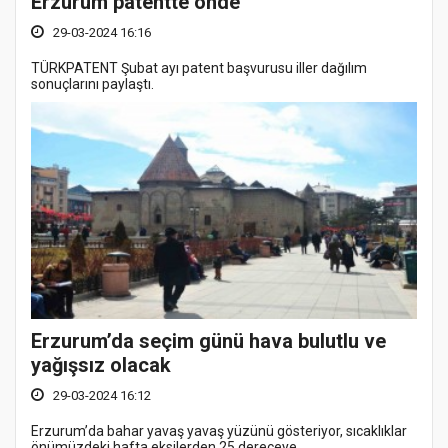
Erzurum patentte önde
29-03-2024 16:16
TÜRKPATENT Şubat ayı patent başvurusu iller dağılım
sonuçlarını paylaştı.
Erzurum’da seçim günü hava bulutlu ve
yağışsız olacak
29-03-2024 16:12
Erzurum’da bahar yavaş yavaş yüzünü gösteriyor, sıcaklıklar
önümüzdeki hafta eksilerden 25 dereceye...