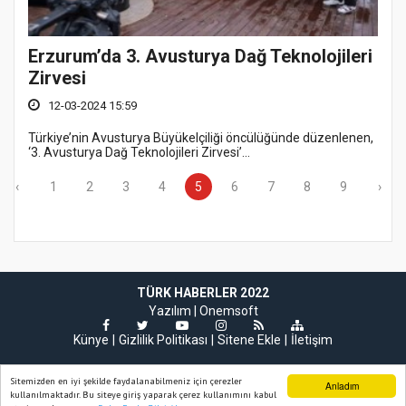
Erzurum’da 3. Avusturya Dağ Teknolojileri
Zirvesi
12-03-2024 15:59
Türkiye’nin Avusturya Büyükelçiliği öncülüğünde düzenlenen,
‘3. Avusturya Dağ Teknolojileri Zirvesi’...
‹
1
2
3
4
5
6
7
8
9
›
TÜRK HABERLER 2022
Yazılım |
Onemsoft
Künye
Gizlilik Politikası
Sitene Ekle
İletişim
Sitemizden en iyi şekilde faydalanabilmeniz için çerezler
Anladım
kullanılmaktadır. Bu siteye giriş yaparak çerez kullanımını kabul