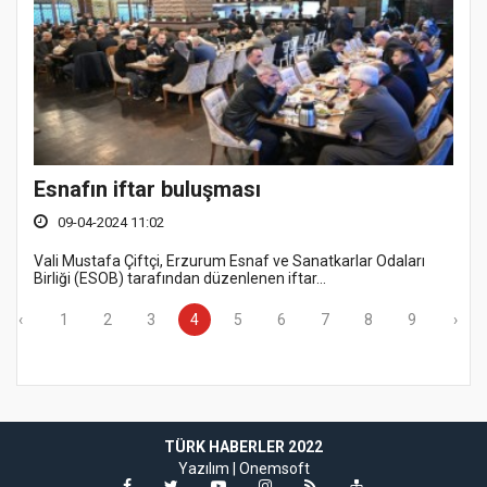
Esnafın iftar buluşması
09-04-2024 11:02
Vali Mustafa Çiftçi, Erzurum Esnaf ve Sanatkarlar Odaları
Birliği (ESOB) tarafından düzenlenen iftar...
‹
1
2
3
4
5
6
7
8
9
›
TÜRK HABERLER 2022
Yazılım |
Onemsoft