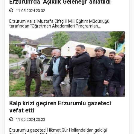
Erzurum’da ‘Aşıklık Geleneği’ anlatıldı
11-05-2024 23:32
Erzurum Valisi Mustafa Çiftçi İl Milli Eğitim Müdürlüğü
tarafından “Öğretmen Akademileri Programları...
Kalp krizi geçiren Erzurumlu gazeteci
vefat etti
11-05-2024 23:23
Erzurumlu gazeteci Hikmet Gür Hollanda’dan geldiği