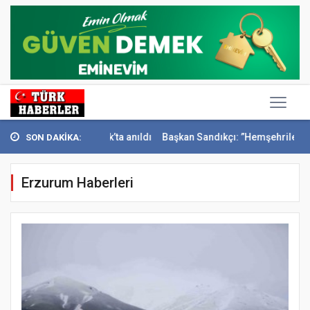
i Konak’ta anıldı
Başkan Sandıkçı: ”Hemşehrilerimizle olan güçl...
SON DAKİKA:
Erzurum Haberleri