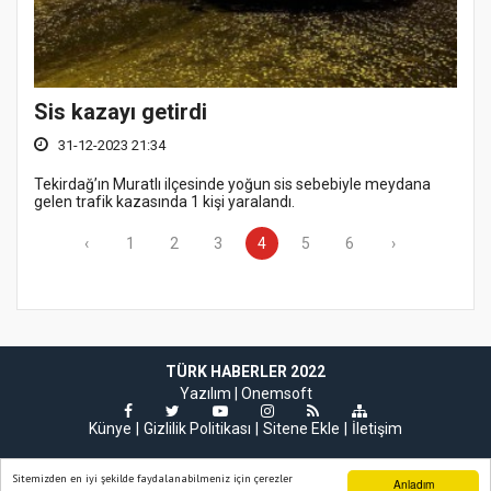
Sis kazayı getirdi
31-12-2023 21:34
Tekirdağ’ın Muratlı ilçesinde yoğun sis sebebiyle meydana
gelen trafik kazasında 1 kişi yaralandı.
‹
1
2
3
4
5
6
›
TÜRK HABERLER 2022
Yazılım |
Onemsoft
Künye
Gizlilik Politikası
Sitene Ekle
İletişim
Sitemizden en iyi şekilde faydalanabilmeniz için çerezler
Anladım