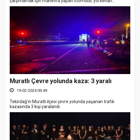
çarpmamak için manevra yapan otomobil, yol kenarı...
Muratlı Çevre yolunda kaza: 3 yaralı
19-02-2024 00:49
Tekirdağ’ın Muratlı ilçesi çevre yolunda yaşanan trafik
kazasında 3 kişi yaralandı.