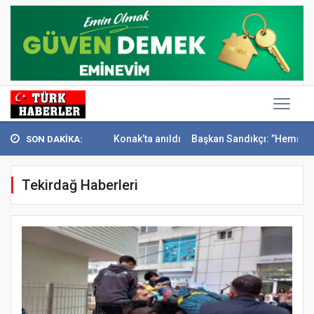
l Sivri Konak’ta anıldı
Başkan Sandıkçı: ”Hemşehrilerimizle olan güç
SON DAKİKA:
Tekirdağ Haberleri