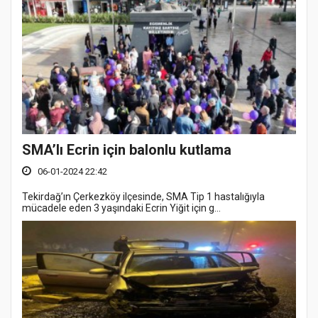
SMA’lı Ecrin için balonlu kutlama
06-01-2024 22:42
Tekirdağ’ın Çerkezköy ilçesinde, SMA Tip 1 hastalığıyla
mücadele eden 3 yaşındaki Ecrin Yiğit için g...