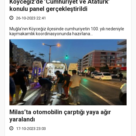
Köyceğiz’de ’Cumhuriyet ve Atatürk’
konulu panel gerçekleştirildi
26-10-2023 22:41
Muğla’nın Köyceğiz ilçesinde cumhuriyetin 100. yılı nedeniyle
kaymakamlık koordinasyonunda hazırlana...
Milas’ta otomobilin çarptığı yaya ağır
yaralandı
17-10-2023 23:03