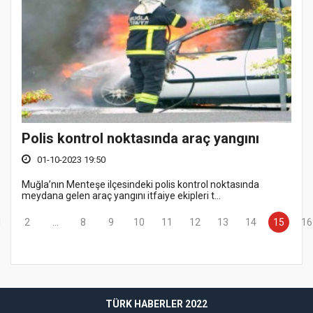
Polis kontrol noktasında araç yangını
01-10-2023 19:50
Muğla’nın Menteşe ilçesindeki polis kontrol noktasında
meydana gelen araç yangını itfaiye ekipleri t...
1
2
...
8
9
10
11
12
13
14
15
16
TÜRK HABERLER 2022