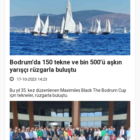
Bodrum’da 150 tekne ve bin 500’ü aşkın
yarışçı rüzgarla buluştu
17-10-2023 14:23
Bu yıl 35. kez düzenlenen Maximiles Black The Bodrum Cup
için tekneler, rüzgarla buluştu.