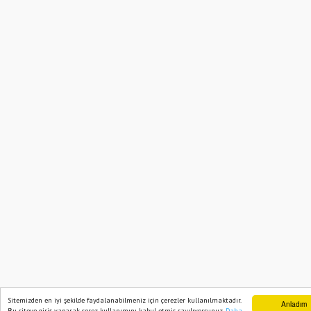
Sitemizden en iyi şekilde faydalanabilmeniz için çerezler kullanılmaktadır.
Anladım
Bu siteye giriş yaparak çerez kullanımını kabul etmiş sayılıyorsunuz.
Daha