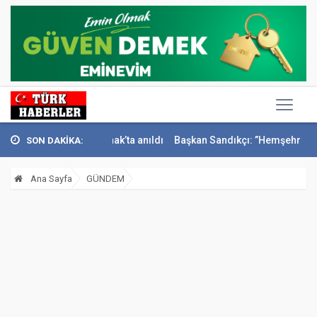
mail Sivri Konak’ta anıldı
Başkan Sandıkçı: ”Hemşehrilerimizle olan 
SON DAKİKA:
Ana Sayfa
GÜNDEM