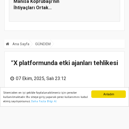
Manisa Köprübaşı’nın
İhtiyaçları Ortak
Akılla...
Ana Sayfa
GÜNDEM
“X platformunda etki ajanları tehlikesi
07 Ekim, 2025, Salı 23:12
Sitemizden en iyi şekilde faydalanabilmeniz için çerezler
Anladım
kullanılmaktadır. Bu siteye giriş yaparak çerez kullanımını kabul
etmiş sayılıyorsunuz.
Daha Fazla Bilgi Al
Ana Sayfa
Web TV
Foto Galeri
Yazarlar