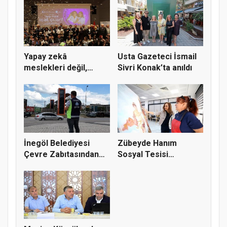
Yapay zekâ
Usta Gazeteci İsmail
meslekleri değil,
Sivri Konak’ta anıldı
kullanmayanları...
İnegöl Belediyesi
Zübeyde Hanım
Çevre Zabıtasından
Sosyal Tesisi
Drone De...
vatandaşların bul...