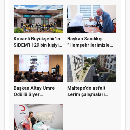
Kocaeli Büyükşehir’in
Başkan Sandıkçı:
SİDEM’i 129 bin kişiyi...
”Hemşehrilerimizle
olan güçl...
Başkan Altay Umre
Maltepe’de asfalt
Ödüllü Siyer
serim çalışmaları
Yarışmasını Ka...
sürüyor