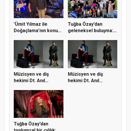
’Ümit Yılmaz ile
Tuğba Özay’dan
Doğaçlama’nın konuğu
geleneksel buluşma:
Devlet...
’Tubistler...
Müzisyen ve diş
Müzisyen ve diş
hekimi Dt. Anıl
hekimi Dt. Anıl
Doruk’tan çif...
Doruk’tan çif...
Tuğba Özay’dan
toplumsal bir çığlık: