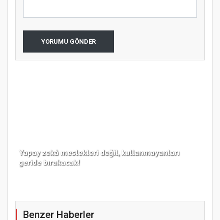
YORUMU GÖNDER
Yapay zekâ meslekleri değil, kullanmayanları
Koc
geride bırakacak!
haz
Benzer Haberler