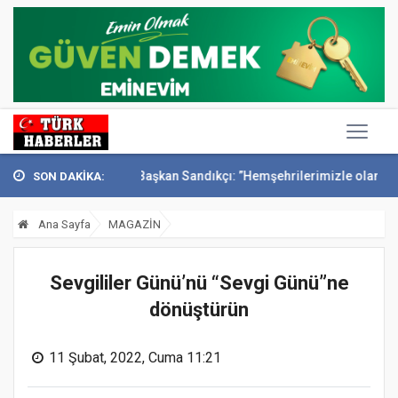
ta anıldı
Başkan Sandıkçı: ”Hemşehrilerimizle olan güçl...
Başkan 
SON DAKİKA:
Ana Sayfa
MAGAZİN
Sevgililer Günü’nü “Sevgi Günü”ne
dönüştürün
11 Şubat, 2022, Cuma 11:21