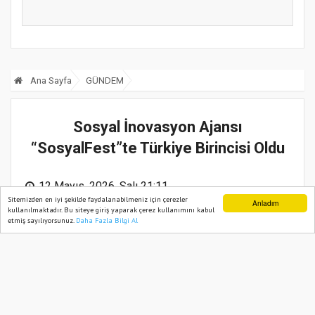
geli...
Ana Sayfa
GÜNDEM
Sosyal İnovasyon Ajansı
“SosyalFest”te Türkiye Birincisi Oldu
12 Mayıs, 2026, Salı 21:11
Sitemizden en iyi şekilde faydalanabilmeniz için çerezler
Anladım
kullanılmaktadır. Bu siteye giriş yaparak çerez kullanımını kabul
etmiş sayılıyorsunuz.
Daha Fazla Bilgi Al
Ana Sayfa
Web TV
Foto Galeri
Yazarlar