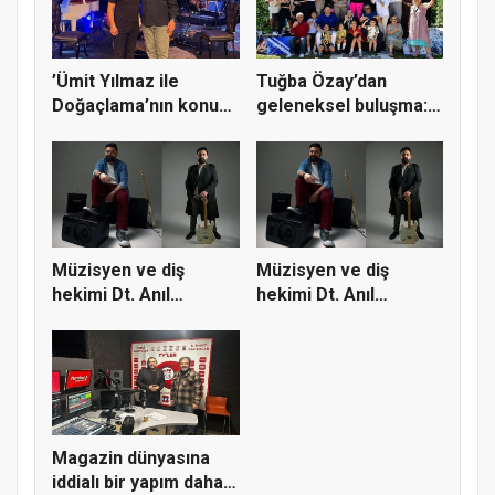
’Ümit Yılmaz ile
Tuğba Özay’dan
Doğaçlama’nın konuğu
geleneksel buluşma:
Devlet...
’Tubistler...
Müzisyen ve diş
Müzisyen ve diş
hekimi Dt. Anıl
hekimi Dt. Anıl
Doruk’tan çif...
Doruk’tan çif...
Magazin dünyasına
iddialı bir yapım daha