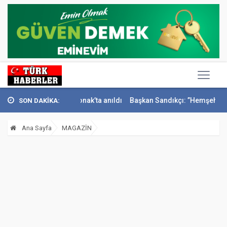
i İsmail Sivri Konak’ta anıldı
Başkan Sandıkçı: ”Hemşehrilerimizle 
SON DAKİKA:
Ana Sayfa
MAGAZİN