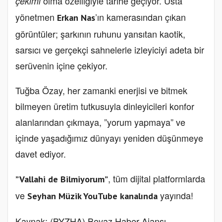
olma özelliğiyle tarihe geçiyor. Usta
çekimi
yönetmen
’ın kamerasından çıkan
Erkan Nas
görüntüler; şarkının ruhunu yansıtan kaotik,
sarsıcı ve gerçekçi sahnelerle izleyiciyi adeta bir
serüvenin içine çekiyor.
Tuğba Özay, her zamanki enerjisi ve bitmek
bilmeyen üretim tutkusuyla dinleyicileri konfor
alanlarından çıkmaya, ”yorum yapmaya” ve
içinde yaşadığımız dünyayı yeniden düşünmeye
davet ediyor.
, tüm dijital platformlarda
”Vallahi de Bilmiyorum”
ve
yayında!
Seyhan Müzik YouTube kanalında
Kaynak: (BYZHA) Beyaz Haber Ajansı