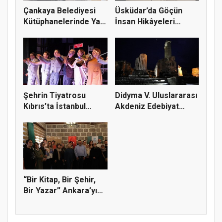
Çankaya Belediyesi
Üsküdar’da Göçün
Kütüphanelerinde Yaz
İnsan Hikâyeleri
Dönem...
Fotoğraflar...
Şehrin Tiyatrosu
Didyma V. Uluslararası
Kıbrıs’ta İstanbul
Akdeniz Edebiyat
Rüzgârı E...
Günle...
“Bir Kitap, Bir Şehir,
Bir Yazar” Ankara’yı
k...