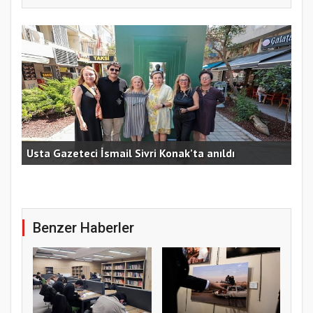
lere
Baş
Usta Gazeteci İsmail Sivri Konak’ta anıldı
bir
Benzer Haberler