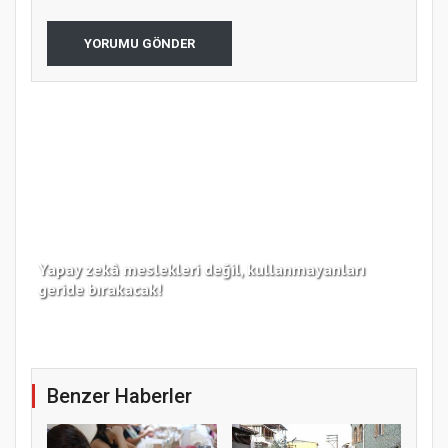
YORUMU GÖNDER
Yapay zekâ meslekleri değil, kullanmayanları
Koc
geride bırakacak!
haz
Benzer Haberler