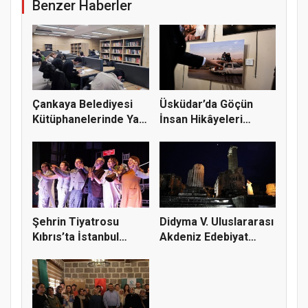
Benzer Haberler
Çankaya Belediyesi
Üsküdar’da Göçün
Kütüphanelerinde Yaz
İnsan Hikâyeleri
Dönem...
Fotoğraflar...
Şehrin Tiyatrosu
Didyma V. Uluslararası
Kıbrıs’ta İstanbul
Akdeniz Edebiyat
Rüzgârı E...
Günle...