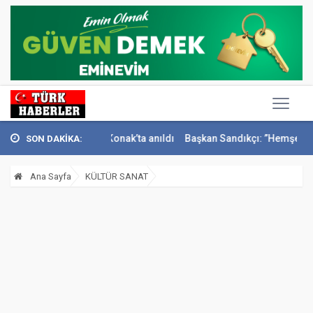
eci İsmail Sivri Konak’ta anıldı
Başkan Sandıkçı: ”Hemşehrilerimizle
SON DAKİKA:
Ana Sayfa
KÜLTÜR SANAT