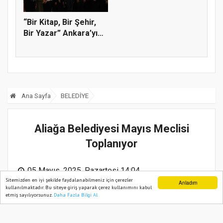
“Bir Kitap, Bir Şehir,
Bir Yazar” Ankara’yı
k...
Ana Sayfa
BELEDİYE
Aliağa Belediyesi Mayıs Meclisi
Toplanıyor
05 Mayıs, 2025, Pazartesi 14:04
Sitemizden en iyi şekilde faydalanabilmeniz için çerezler
Anladım
kullanılmaktadır. Bu siteye giriş yaparak çerez kullanımını kabul
etmiş sayılıyorsunuz.
Daha Fazla Bilgi Al
Ana Sayfa
Web TV
Foto Galeri
Yazarlar