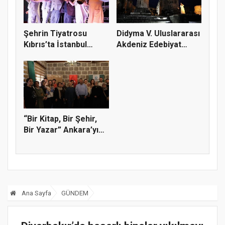
Şehrin Tiyatrosu
Didyma V. Uluslararası
Kıbrıs’ta İstanbul
Akdeniz Edebiyat
Rüzgârı E...
Günle...
“Bir Kitap, Bir Şehir,
Bir Yazar” Ankara’yı
k...
Ana Sayfa
GÜNDEM