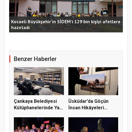
Kocaeli Büyükşehir’in SİDEM’i 129 bin kişiyi afetlere
hazırladı
Ust
Benzer Haberler
Çankaya Belediyesi
Üsküdar’da Göçün
Kütüphanelerinde Yaz
İnsan Hikâyeleri
Dönem...
Fotoğraflar...