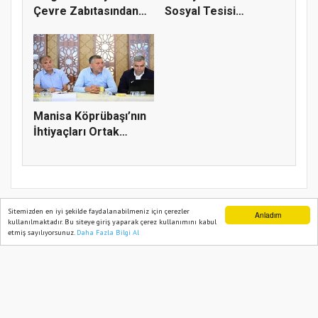
Çevre Zabıtasından
Sosyal Tesisi
Drone De...
vatandaşların bul...
Manisa Köprübaşı’nın
İhtiyaçları Ortak
Akılla...
Sitemizden en iyi şekilde faydalanabilmeniz için çerezler
Anladım
kullanılmaktadır. Bu siteye giriş yaparak çerez kullanımını kabul
etmiş sayılıyorsunuz.
Daha Fazla Bilgi Al
Ana Sayfa
Web TV
Foto Galeri
Yazarlar
TÜRK HABERLER 2022
Yazılım |
Onemsoft
Künye
Gizlilik Politikası
Sitene Ekle
İletişim