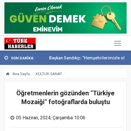
nak’ta anıldı
Başkan Sandıkçı: ”Hemşehrilerimizle olan güçl...
Baş
SON DAKİKA:
Ana Sayfa
KÜLTÜR SANAT
Öğretmenlerin gözünden ”Türkiye
Mozaiği” fotoğraflarda buluştu
05 Haziran, 2024, Çarşamba 10:06