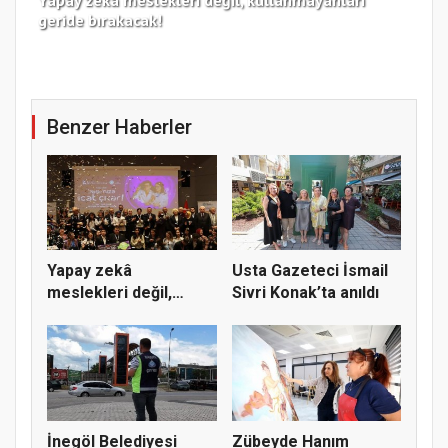
geride bırakacak!
haz
Benzer Haberler
Yapay zekâ
Usta Gazeteci İsmail
meslekleri değil,
Sivri Konak’ta anıldı
kullanmayanları...
İnegöl Belediyesi
Zübeyde Hanım