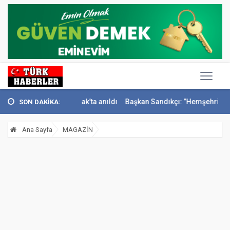
mail Sivri Konak’ta anıldı
Başkan Sandıkçı: ”Hemşehrilerimizle olan 
SON DAKİKA:
Ana Sayfa
MAGAZİN