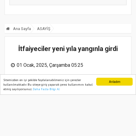
Ana Sayfa
ASAYİŞ
İtfaiyeciler yeni yıla yangınla girdi
01 Ocak, 2025, Çarşamba 05:25
Sitemizden en iyi şekilde faydalanabilmeniz için çerezler
Anladım
kullanılmaktadır. Bu siteye giriş yaparak çerez kullanımını kabul
etmiş sayılıyorsunuz.
Daha Fazla Bilgi Al
Ana Sayfa
Web TV
Foto Galeri
Yazarlar