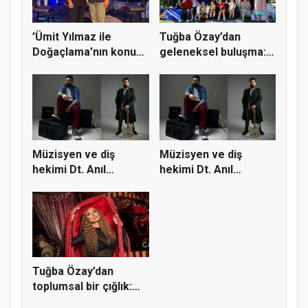
’Ümit Yılmaz ile
Tuğba Özay’dan
Doğaçlama’nın konuğu
geleneksel buluşma:
Devlet...
’Tubistler...
Müzisyen ve diş
Müzisyen ve diş
hekimi Dt. Anıl
hekimi Dt. Anıl
Doruk’tan çif...
Doruk’tan çif...
Tuğba Özay’dan
toplumsal bir çığlık:
Vallahi...