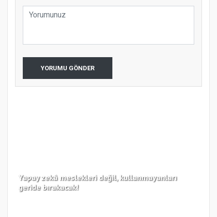
YORUMU GÖNDER
Yapay zekâ meslekleri değil, kullanmayanları
Koc
geride bırakacak!
haz