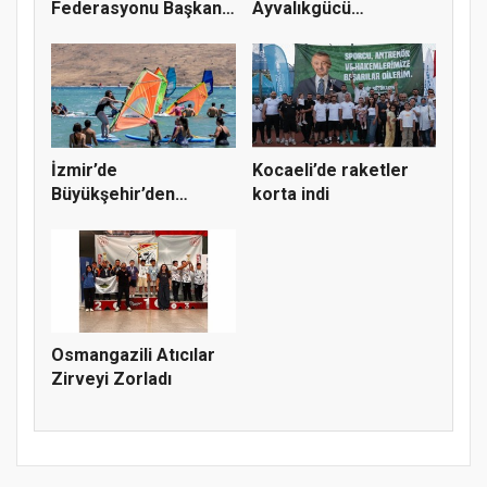
Federasyonu Başkanı
Ayvalıkgücü
Mehmet A...
Belediyespor’a M...
İzmir’de
Kocaeli’de raketler
Büyükşehir’den
korta indi
gençlere sörf
deneyim...
Osmangazili Atıcılar
Zirveyi Zorladı