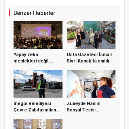
Benzer Haberler
Yapay zekâ
Usta Gazeteci İsmail
meslekleri değil,
Sivri Konak’ta anıldı
kullanmayanları...
İnegöl Belediyesi
Zübeyde Hanım
Çevre Zabıtasından
Sosyal Tesisi
Drone De...
vatandaşların bul...