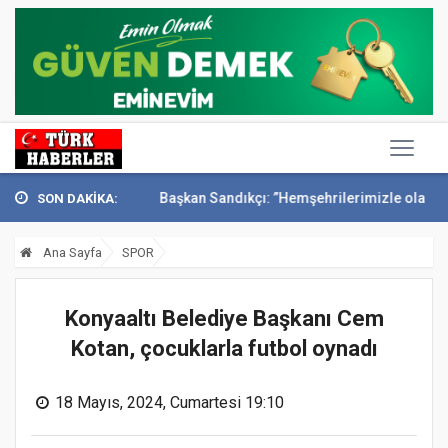
ak’ta anıldı
Başkan Sandıkçı: ”Hemşehrilerimizle olan güçl...
Baş
SON DAKİKA:
Ana Sayfa
SPOR
Konyaaltı Belediye Başkanı Cem
Kotan, çocuklarla futbol oynadı
18 Mayıs, 2024, Cumartesi 19:10