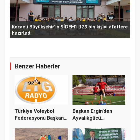
Kocaeli Büyükşehir’in SİDEM’i 129 bin kişiyi afetlere
hazırladı
Ust
Benzer Haberler
Türkiye Voleybol
Başkan Ergin’den
Federasyonu Başkanı
Ayvalıkgücü
Mehmet A...
Belediyespor’a M...