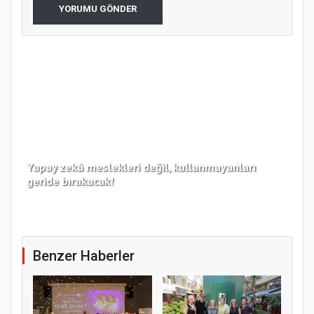
YORUMU GÖNDER
Yapay zekâ meslekleri değil, kullanmayanları
Koc
geride bırakacak!
haz
Benzer Haberler