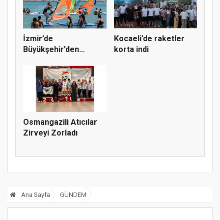
İzmir’de
Kocaeli’de raketler
Büyükşehir’den
korta indi
gençlere sörf
deneyim...
Osmangazili Atıcılar
Zirveyi Zorladı
Ana Sayfa
GÜNDEM