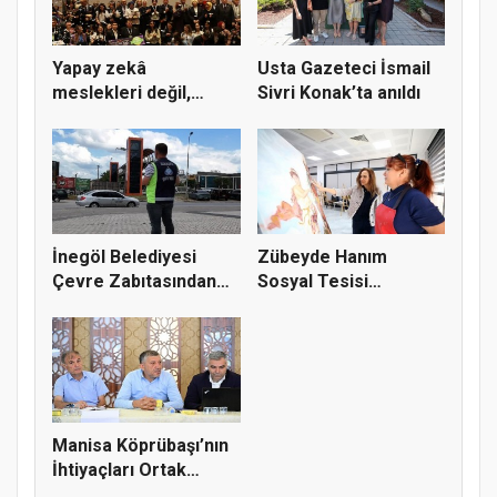
Yapay zekâ
Usta Gazeteci İsmail
meslekleri değil,
Sivri Konak’ta anıldı
kullanmayanları...
İnegöl Belediyesi
Zübeyde Hanım
Çevre Zabıtasından
Sosyal Tesisi
Drone De...
vatandaşların bul...
Manisa Köprübaşı’nın
İhtiyaçları Ortak
Akılla...