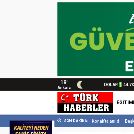
19°
DOLAR
44.7
Ankara
EĞİTİM
SON DAKİKA:
i...
Usta Gazeteci İsmail Sivri Konak’ta anıldı
Başkan Sandıkçı: ”He