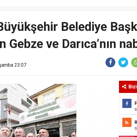
Büyükşehir Belediye Başk
 Gebze ve Darıca’nın nab
rşamba 23:07
Biz
S
S