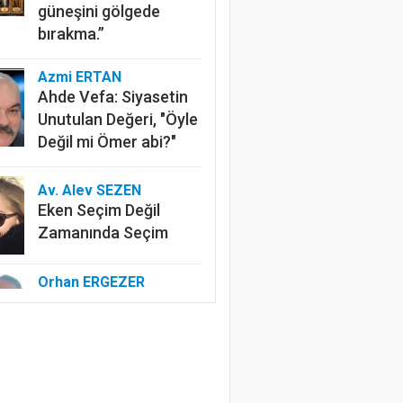
güneşini gölgede
bırakma.”
Azmi ERTAN
Ahde Vefa: Siyasetin
Unutulan Değeri, "Öyle
Değil mi Ömer abi?"
Av. Alev SEZEN
Eken Seçim Değil
Zamanında Seçim
Orhan ERGEZER
Kelimelerle Başlayan
Tasfiye: “Kurtuluş
Savaşı”ndan Kim
Rahatsız?