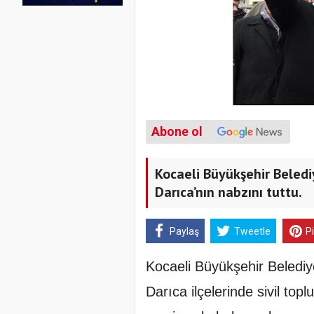
Abone ol
Kocaeli Büyükşehir Beled
Darıca’nın nabzını tuttu.
Paylaş
Tweetle
P
Kocaeli Büyükşehir Beledi
Darıca ilçelerinde sivil top