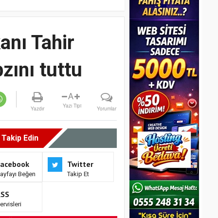
anı Tahir
zını tuttu
A
Yazı Tipi
Yazdır
Yorumlar
i Takip Edin
Facebook
Twitter
ayfayı Beğen
Takip Et
RSS
ervisleri