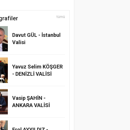
grafiler
tümü
Davut GÜL - İstanbul
Valisi
Yavuz Selim KÖŞGER
- DENİZLİ VALİSİ
Vasip ŞAHİN -
ANKARA VALİSİ
Erol AYYILDIZ -