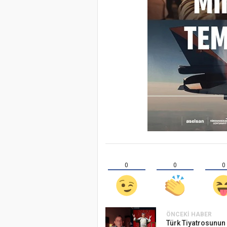
0
0
0
ÖNCEKI HABER
Türk Tiyatrosunun