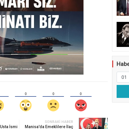
Habe
0
0
0
SONRAKI HABER
 Usta İsmi
Manisa'da Emeklilere İlaç