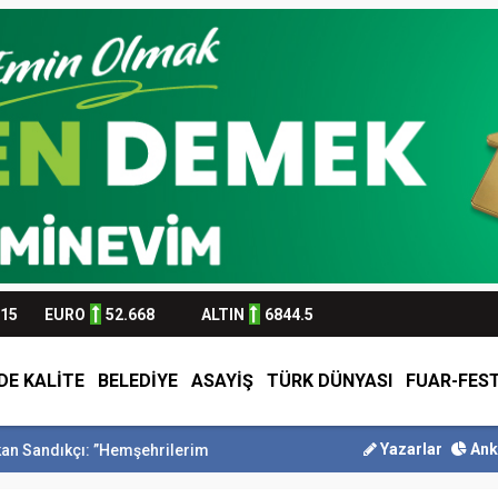
315
EURO
52.668
ALTIN
6844.5
DE KALİTE
BELEDİYE
ASAYİŞ
TÜRK DÜNYASI
FUAR-FEST
Yazarlar
Ank
mşehrilerimizle olan güçl...
Başkan Altay Umre Ödüllü Siyer Yarışm