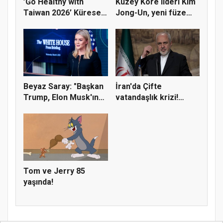
’Go Healthy with
Kuzey Kore lideri Kim
Taiwan 2026’ Küresel
Jong-Un, yeni füze
Proje Ö...
fabr...
Beyaz Saray: "Başkan
İran'da Çifte
Trump, Elon Musk'ın
vatandaşlık krizi!
özrü...
Cumhurbaşka...
Tom ve Jerry 85
yaşında!