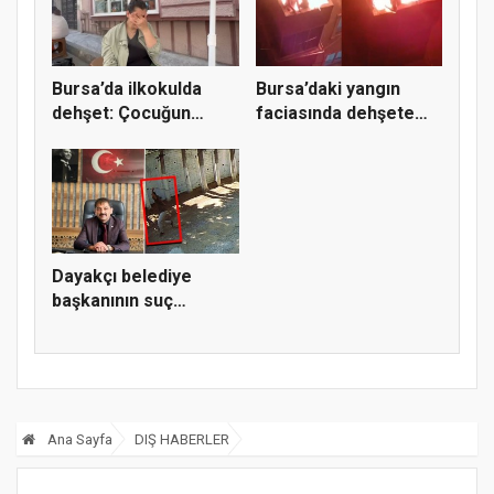
Bursa’da ilkokulda
Bursa’daki yangın
dehşet: Çocuğun
faciasında dehşete
parmağı ko...
düşüren...
Dayakçı belediye
başkanının suç
dosyası kabar...
Ana Sayfa
DIŞ HABERLER