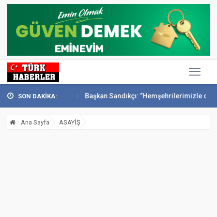
Konak’ta anıldı
Başkan Sandıkçı: ”Hemşehrilerimizle olan güçl...
SON DAKİKA:
Ana Sayfa
ASAYİŞ