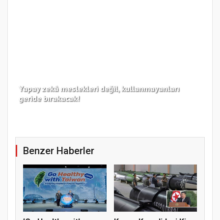
Yapay zekâ meslekleri değil, kullanmayanları
Koc
geride bırakacak!
haz
Benzer Haberler