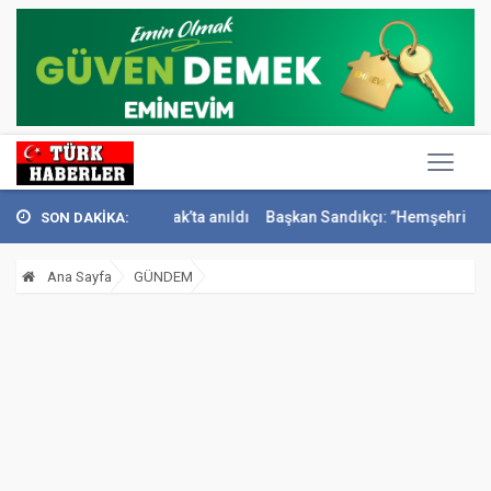
ail Sivri Konak’ta anıldı
Başkan Sandıkçı: ”Hemşehrilerimizle olan g
SON DAKİKA:
Ana Sayfa
GÜNDEM