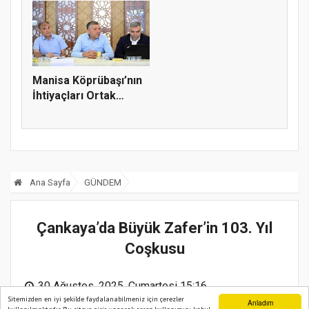
Manisa Köprübaşı’nın
İhtiyaçları Ortak
Akılla...
Ana Sayfa
GÜNDEM
Çankaya’da Büyük Zafer’in 103. Yıl
Coşkusu
30 Ağustos, 2025, Cumartesi 15:16
Sitemizden en iyi şekilde faydalanabilmeniz için çerezler
Anladım