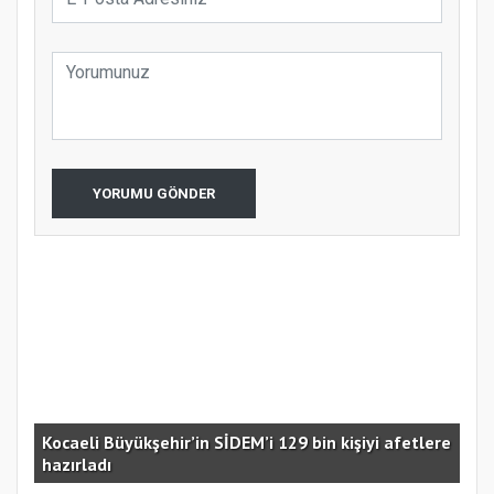
YORUMU GÖNDER
Kocaeli Büyükşehir’in SİDEM’i 129 bin kişiyi afetlere
hazırladı
Ust