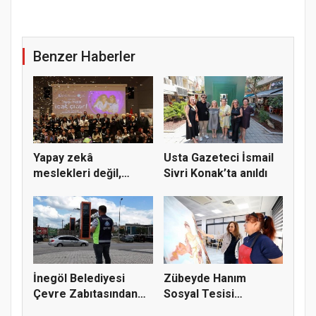
Benzer Haberler
Yapay zekâ
Usta Gazeteci İsmail
meslekleri değil,
Sivri Konak’ta anıldı
kullanmayanları...
İnegöl Belediyesi
Zübeyde Hanım
Çevre Zabıtasından
Sosyal Tesisi
Drone De...
vatandaşların bul...