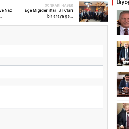
Biyo
SONRAKI HABER
ve Naz
Ege Migider iftarı STK’ları
..
bir araya ge...