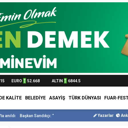
315
EURO
52.668
ALTIN
6844.5
DE KALİTE
BELEDİYE
ASAYİŞ
TÜRK DÜNYASI
FUAR-FEST
Yazarlar
Ank
kan Sandıkçı: ”Hemşehrilerimizle olan güçl...
Başkan Altay Umre Ödü