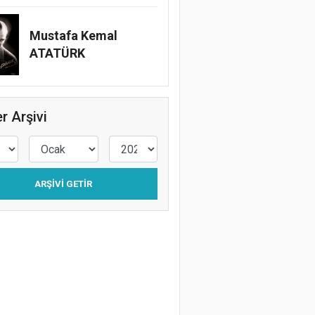
Mustafa Kemal
ATATÜRK
r Arşivi
ARŞIVI GETIR
Gazeteci İsmail Sivri Konak’ta anıldı