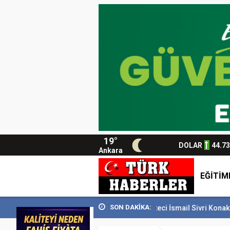
19°
DOLAR
44.7
Ankara
EĞİTİM
SON DAKİKA:
M’i 129 bin kişiyi...
Usta Gazeteci İsmail Sivri Konak’ta anıldı
Baş