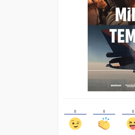
0
0
0