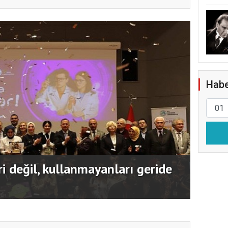
Habe
 SİDEM’i 129 bin kişiyi afetlere
Usta 