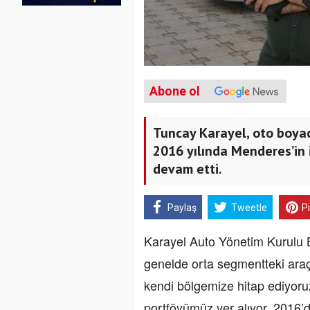
Abone ol
Tuncay Karayel, oto boyac
2016 yılında Menderes’in 
devam etti.
Paylaş
Tweetle
P
Karayel Auto Yönetim Kurulu 
genelde orta segmentteki araç
kendi bölgemize hitap ediyoruz
portföyümüz yer alıyor. 2016’d