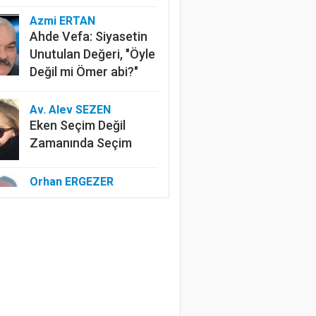
Azmi ERTAN
Ahde Vefa: Siyasetin
Unutulan Değeri, "Öyle
Değil mi Ömer abi?"
Av. Alev SEZEN
Eken Seçim Değil
Zamanında Seçim
Orhan ERGEZER
Kelimelerle Başlayan
Tasfiye: “Kurtuluş
Savaşı”ndan Kim
Rahatsız?
Özlem ERDOĞAN
Edep Yahu