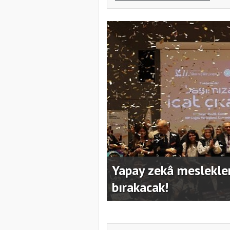
mayanları geride
Kocaeli Büyükşehir’in
hazırladı