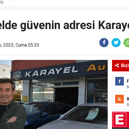
İŞ
 elde güvenin adresi Karay
n, 2023, Cuma 05:33
Biz
S
S