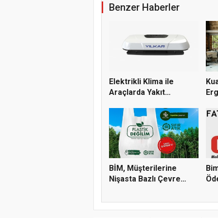
Benzer Haberler
Elektrikli Klima ile
Kua
Araçlarda Yakıt
Er
Tüketimi...
Müş
BİM, Müşterilerine
Bim
Nişasta Bazlı Çevre
Öd
Dostu...