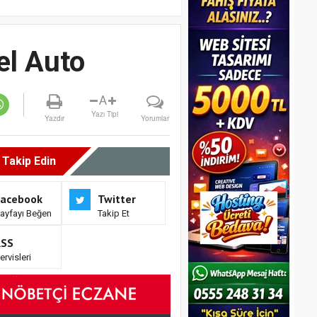
el Auto
A
Yazı Tipi
Yazdır
Yorumlar
i Takip Edin
Facebook
Twitter
ayfayı Beğen
Takip Et
RSS
ervisleri