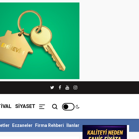
İVAL
SİYASET
etler
Eczaneler
Firma Rehberi
İlanlar
llü Siyer Yarışmasını Ka...
İnegöl Belediyesi Çevre Zabıtasından D