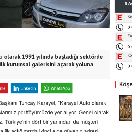
ı olarak 1991 yılında başladığı sektörde
ilk kurumsal galerisini açarak yoluna
Köşe
inle
Linkedin
WhatsApp
Başkanı Tuncay Karayel, “Karayel Auto olarak
larımız portföyümüzde yer alıyor. Genel olarak
. Türkiye’nin dört bir yanından da müşteri
a ilk açtığımızda ikinci elde güvenin adresi