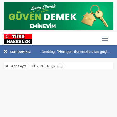
Başkan Sandıkçı: ”Hemşehrilerimizle olan güçl...
Başkan Altay Umr
SON DAKİKA:
Ana Sayfa
GÜVENLİ ALIŞVERİŞ