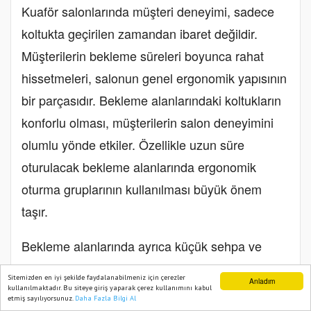
Kuaför salonlarında müşteri deneyimi, sadece
koltukta geçirilen zamandan ibaret değildir.
Müşterilerin bekleme süreleri boyunca rahat
hissetmeleri, salonun genel ergonomik yapısının
bir parçasıdır. Bekleme alanlarındaki koltukların
konforlu olması, müşterilerin salon deneyimini
olumlu yönde etkiler. Özellikle uzun süre
oturulacak bekleme alanlarında ergonomik
oturma gruplarının kullanılması büyük önem
taşır.
Bekleme alanlarında ayrıca küçük sehpa ve
dergilikler gibi aksesuarlar, müşterilerin
Sitemizden en iyi şekilde faydalanabilmeniz için çerezler
Anladım
konforunu artırır. Bu alanlarda rahatlatıcı
kullanılmaktadır. Bu siteye giriş yaparak çerez kullanımını kabul
etmiş sayılıyorsunuz.
Daha Fazla Bilgi Al
Ana Sayfa
Web TV
Foto Galeri
Yazarlar