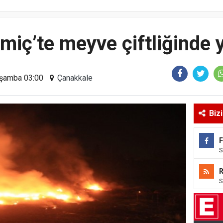
miç’te meyve çiftliğinde 
arşamba 03:00
Çanakkale
Biz
S
S