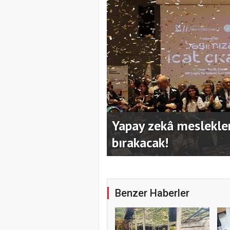
mayanları geride
Kocaeli Büyükşehir’in
hazırladı
Benzer Haberler