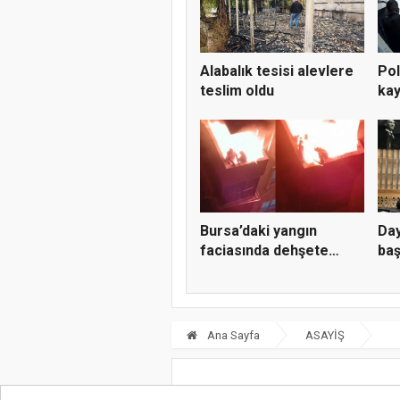
Alabalık tesisi alevlere
Pol
teslim oldu
kay
Bursa’daki yangın
Day
faciasında dehşete
baş
düşüren...
kab
Ana Sayfa
ASAYİŞ