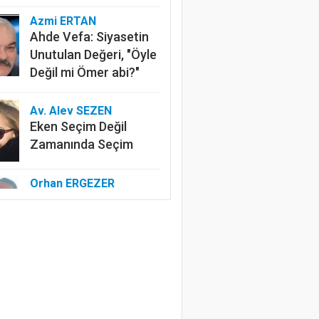
Azmi ERTAN
Ahde Vefa: Siyasetin
Unutulan Değeri, "Öyle
Değil mi Ömer abi?"
Av. Alev SEZEN
Eken Seçim Değil
Zamanında Seçim
Orhan ERGEZER
Kelimelerle Başlayan
Tasfiye: “Kurtuluş
Savaşı”ndan Kim
Rahatsız?
Özlem ERDOĞAN
Edep Yahu