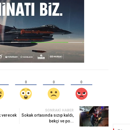
0
0
0
SONRAKI HABER
k verecek
Sokak ortasında sızıp kaldı,
bekçi ve po...