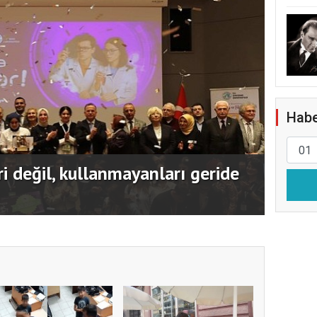
Habe
 SİDEM’i 129 bin kişiyi afetlere
Usta 