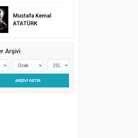
Mustafa Kemal
ATATÜRK
r Arşivi
ARŞIVI GETIR
Gazeteci İsmail Sivri Konak’ta anıldı