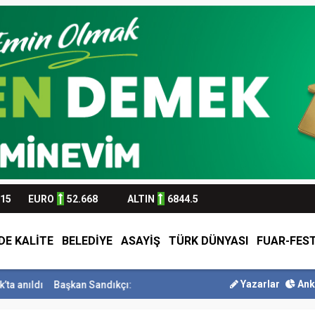
315
EURO
52.668
ALTIN
6844.5
DE KALİTE
BELEDİYE
ASAYİŞ
TÜRK DÜNYASI
FUAR-FEST
Yazarlar
Ank
kan Sandıkçı: ”Hemşehrilerimizle olan güçl...
Başkan Altay Umre Öd