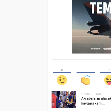
0
0
0
ÖNCEKI HABER
Akrabaların alaca
kavgası kanlı...