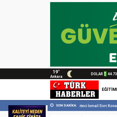
19°
DOLAR
44.7
Ankara
EĞİTİM
SON DAKİKA:
EM’i 129 bin kişiyi...
Usta Gazeteci İsmail Sivri Konak’ta anıldı
Baş