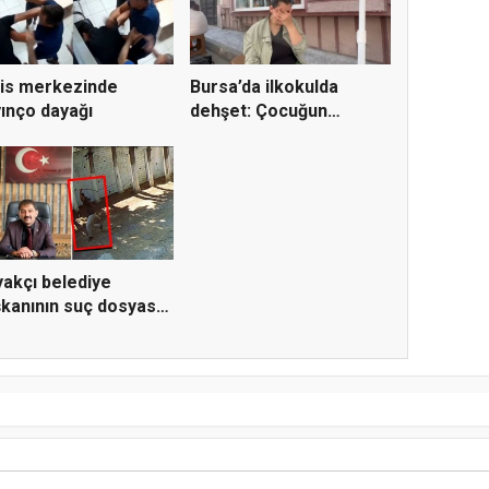
is merkezinde
Bursa’da ilkokulda
ınço dayağı
dehşet: Çocuğun
parmağı ko...
akçı belediye
kanının suç dosyası
ar...