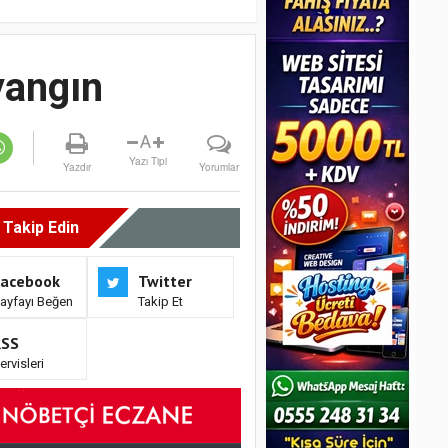
yangın
A
Yazı Tipi
Yazdır
Yorumlar
i Takip Edin
Facebook
Twitter
ayfayı Beğen
Takip Et
RSS
ervisleri