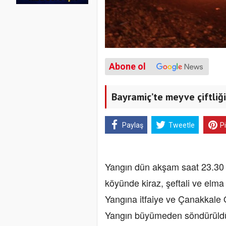
Abone ol
Bayramiç’te meyve çiftliğ
Paylaş
Tweetle
P
Yangın dün akşam saat 23.30 s
köyünde kiraz, şeftali ve elma
Yangına itfaiye ve Çanakkale 
Yangın büyümeden söndürüldü.