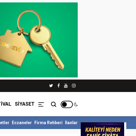
İVAL
SİYASET
etler
Eczaneler
Firma Rehberi
İlanlar
üllü Siyer Yarışmasını Ka...
İnegöl Belediyesi Çevre Zabıtasından 