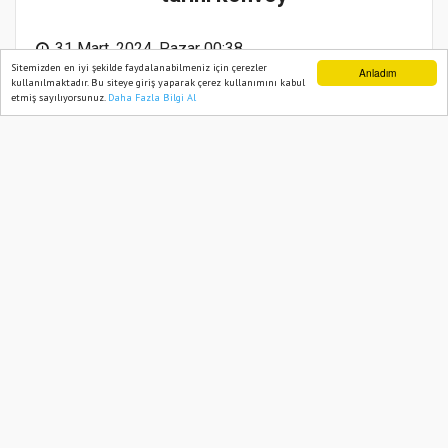
31 Mart, 2024, Pazar 00:38
Sitemizden en iyi şekilde faydalanabilmeniz için çerezler
Anladım
kullanılmaktadır. Bu siteye giriş yaparak çerez kullanımını kabul
etmiş sayılıyorsunuz.
Daha Fazla Bilgi Al
Ana Sayfa
Web TV
Foto Galeri
Yazarlar
Abone ol
Pınarbaşı’nda Cumhur İttifakından tarihi
konvoy