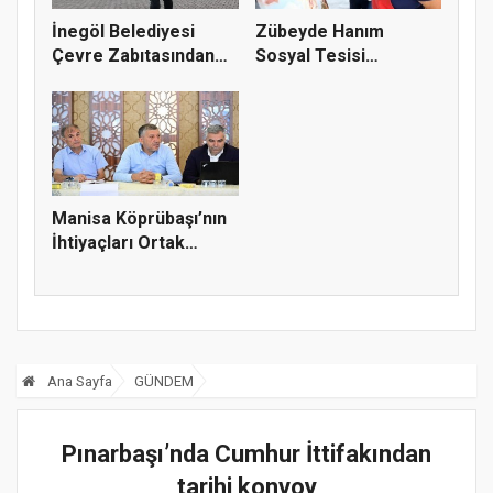
İnegöl Belediyesi
Zübeyde Hanım
Çevre Zabıtasından
Sosyal Tesisi
Drone De...
vatandaşların bul...
Manisa Köprübaşı’nın
İhtiyaçları Ortak
Akılla...
Ana Sayfa
GÜNDEM
Pınarbaşı’nda Cumhur İttifakından
tarihi konvoy