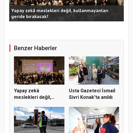
Kocaeli Büyükşehir’in SİDEM’i 129 bin kişiyi afetlere
hazırladı
Ust
Benzer Haberler
Yapay zekâ
Usta Gazeteci İsmail
meslekleri değil,
Sivri Konak’ta anıldı
kullanmayanları...