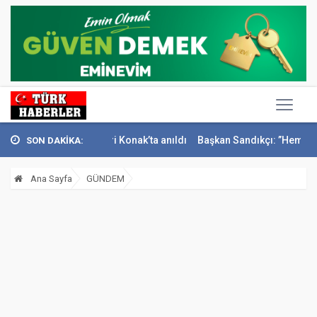
teci İsmail Sivri Konak’ta anıldı
Başkan Sandıkçı: ”Hemşehrilerimizl
SON DAKİKA:
Ana Sayfa
GÜNDEM