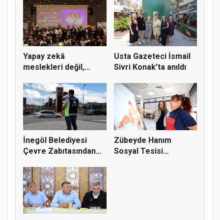
Yapay zekâ
Usta Gazeteci İsmail
meslekleri değil,
Sivri Konak’ta anıldı
kullanmayanları...
İnegöl Belediyesi
Zübeyde Hanım
Çevre Zabıtasından
Sosyal Tesisi
Drone De...
vatandaşların bul...