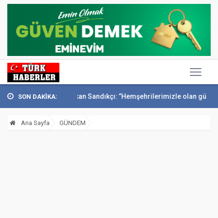
nıldı
Başkan Sandıkçı: ”Hemşehrilerimizle olan güçl...
Başkan Alta
SON DAKİKA:
Ana Sayfa
GÜNDEM