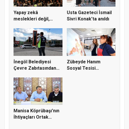
Yapay zekâ
Usta Gazeteci İsmail
meslekleri değil,
Sivri Konak’ta anıldı
kullanmayanları...
İnegöl Belediyesi
Zübeyde Hanım
Çevre Zabıtasından
Sosyal Tesisi
Drone De...
vatandaşların bul...
Manisa Köprübaşı’nın
İhtiyaçları Ortak
Akılla...