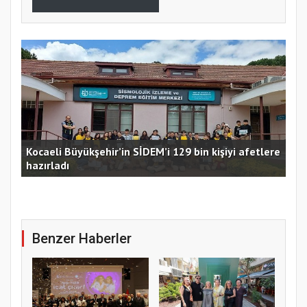
Kocaeli Büyükşehir’in SİDEM’i 129 bin kişiyi afetlere
hazırladı
Ust
Benzer Haberler