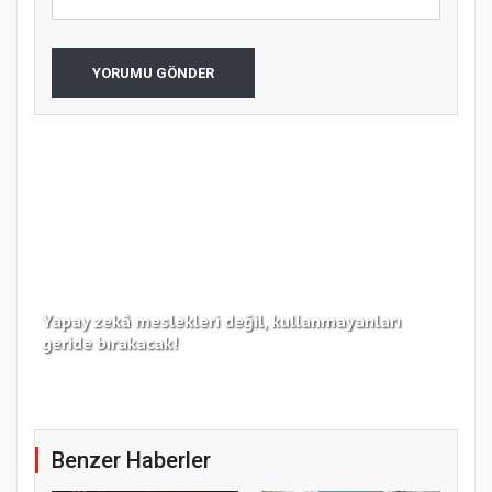
YORUMU GÖNDER
Yapay zekâ meslekleri değil, kullanmayanları
Koc
geride bırakacak!
haz
Benzer Haberler