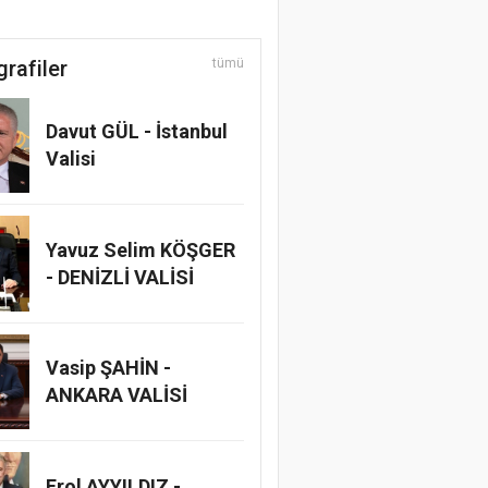
grafiler
tümü
Davut GÜL - İstanbul
Valisi
Yavuz Selim KÖŞGER
- DENİZLİ VALİSİ
Vasip ŞAHİN -
ANKARA VALİSİ
Erol AYYILDIZ -