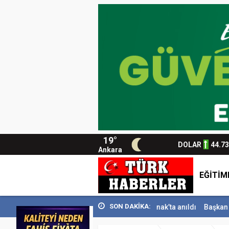
19°
DOLAR
44.7
Ankara
EĞİTİM
SON DAKİKA:
.
Usta Gazeteci İsmail Sivri Konak’ta anıldı
Başkan Sandıkçı: ”Hemş