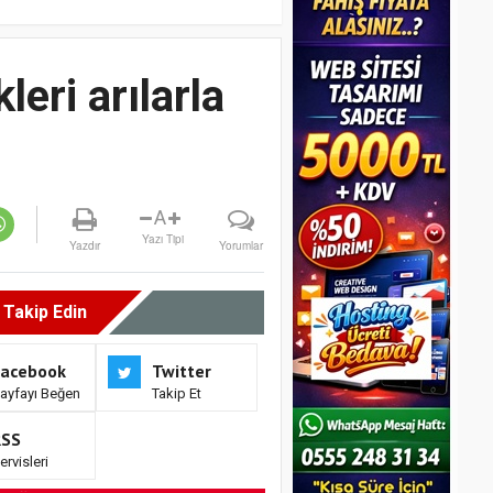
leri arılarla
A
Yazı Tipi
Yazdır
Yorumlar
i Takip Edin
Facebook
Twitter
ayfayı Beğen
Takip Et
RSS
ervisleri