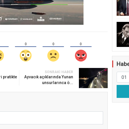
0
0
0
Habe
SONRAKI HABER
i pratikte
Ayvacık açıklarında Yunan
unsurlarınca ö...