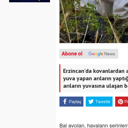
Abone ol
Erzincan’da kovanlardan a
yuva yapan arıların yaptığı
arıların yuvasına ulaşan ba
Paylaş
Tweetle
P
Bal avcıları, havaların serinlem