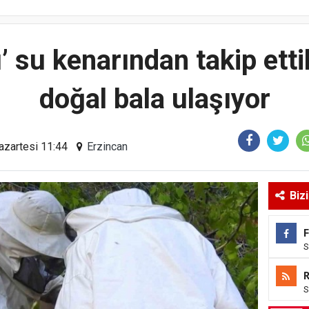
ı’ su kenarından takip ettik
doğal bala ulaşıyor
azartesi 11:44
Erzincan
Biz
S
S