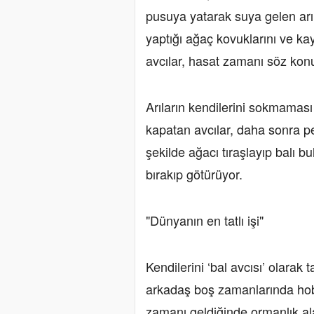
pusuya yatarak suya gelen arıla
yaptığı ağaç kovuklarını ve kay
avcılar, hasat zamanı söz konus
Arıların kendilerini sokmaması 
kapatan avcılar, daha sonra p
şekilde ağacı tıraşlayıp balı b
bırakıp götürüyor.
"Dünyanın en tatlı işi"
Kendilerini ‘bal avcısı’ olara
arkadaş boş zamanlarında hobi o
zamanı geldiğinde ormanlık alan