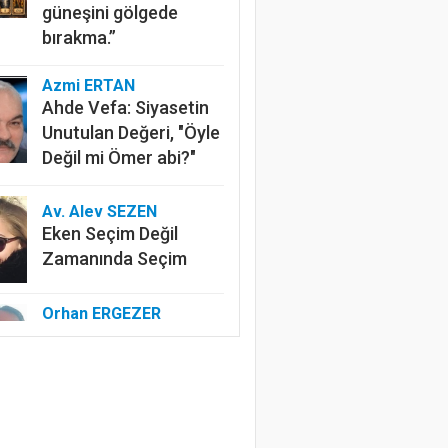
güneşini gölgede
bırakma.”
Azmi ERTAN
Ahde Vefa: Siyasetin
Unutulan Değeri, "Öyle
Değil mi Ömer abi?"
Av. Alev SEZEN
Eken Seçim Değil
Zamanında Seçim
Orhan ERGEZER
Kelimelerle Başlayan
Tasfiye: “Kurtuluş
Savaşı”ndan Kim
Rahatsız?