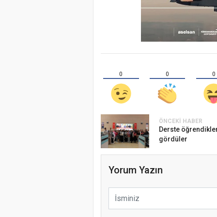
0
0
0
ÖNCEKI HABER
Derste öğrendikler
gördüler
Yorum Yazın