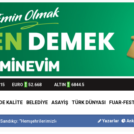
315
EURO
52.668
ALTIN
6844.5
DE KALİTE
BELEDİYE
ASAYİŞ
TÜRK DÜNYASI
FUAR-FEST
Yazarlar
Ank
ehrilerimizle olan güçl...
Başkan Altay Umre Ödüllü Siyer Yarışması