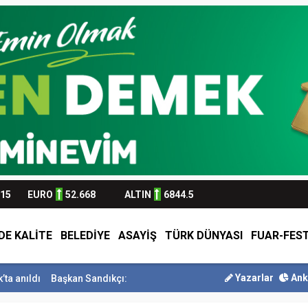
315
EURO
52.668
ALTIN
6844.5
DE KALİTE
BELEDİYE
ASAYİŞ
TÜRK DÜNYASI
FUAR-FEST
Yazarlar
Ank
kan Sandıkçı: ”Hemşehrilerimizle olan güçl...
Başkan Altay Umre Ödü