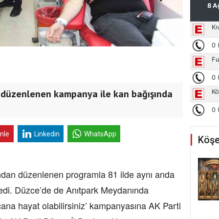
tı düzenlenen kampanya ile kan bağışında
inle
Linkedin
WhatsApp
Köşe
ından düzenlenen programla 81 ilde aynı anda
edi. Düzce’de de Anıtpark Meydanında
cana hayat olabilirsiniz’ kampanyasına AK Parti