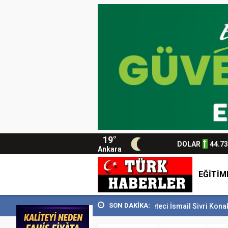
19°
DOLAR
44.7
Ankara
EĞİTİM
SON DAKİKA:
M’i 129 bin kişiyi...
Usta Gazeteci İsmail Sivri Konak’ta anıldı
Baş