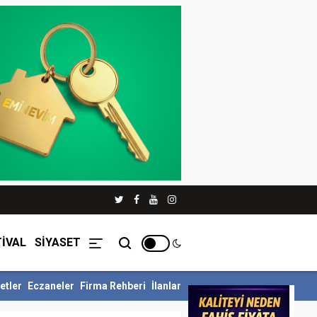
İVAL
SİYASET
etler
Eczaneler
Firma Rehberi
İlanlar
llü Siyer Yarışmasını Ka...
İnegöl Belediyesi Çevre Zabıtasından D