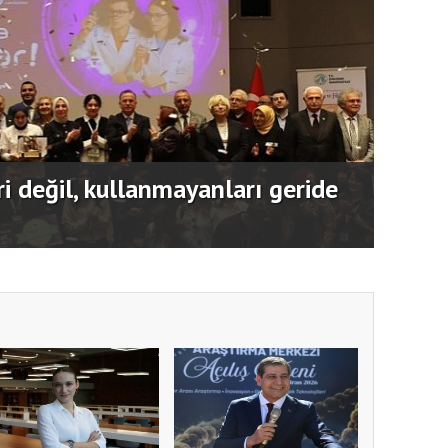
 SİDEM’i 129 bin kişiyi afetlere
Usta 