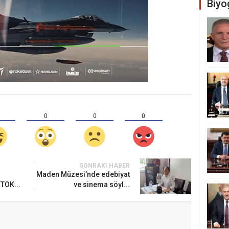
Biyo
0
0
0
SONRAKI HABER
Maden Müzesi’nde edebiyat
 TOK...
ve sinema söyl...