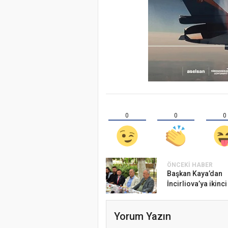
0
0
0
ÖNCEKI HABER
Başkan Kaya’dan
İncirliova’ya ikinci
Yorum Yazın