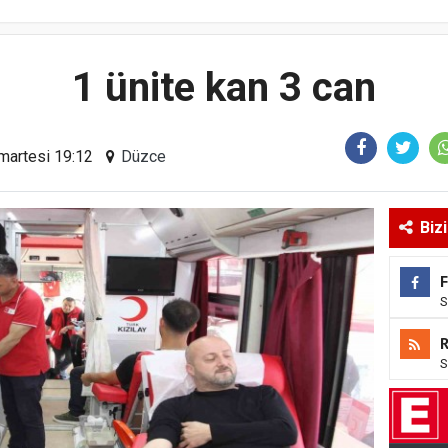
1 ünite kan 3 can
martesi 19:12
Düzce
Biz
S
S