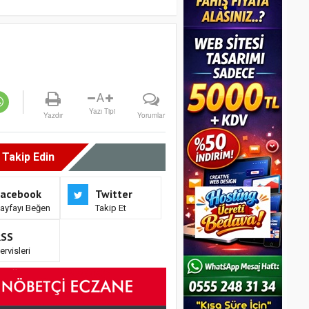
A
Yazı Tipi
Yazdır
Yorumlar
i Takip Edin
Facebook
Twitter
ayfayı Beğen
Takip Et
RSS
ervisleri