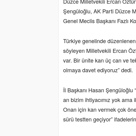
Düzce Milletvekili Ercan Öztü
Şengüloğlu, AK Parti Düzce M
Genel Meclis Başkanı Fazlı Koç, 
Türkiye genelinde düzenlenen 
söyleyen Milletvekili Ercan Öz
var. Bir ünite kan üç can ve t
olmaya davet ediyoruz” dedi.
İl Başkanı Hasan Şengüloğlu 
an bizim ihtiyacımız yok ama 
Onan için kan vermek çok önem
sürü testten geçiyor” ifadeler