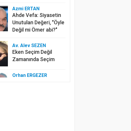
Azmi ERTAN
Ahde Vefa: Siyasetin
Unutulan Değeri, "Öyle
Değil mi Ömer abi?"
Av. Alev SEZEN
Eken Seçim Değil
Zamanında Seçim
Orhan ERGEZER
Kelimelerle Başlayan
Tasfiye: “Kurtuluş
Savaşı”ndan Kim
Rahatsız?
Özlem ERDOĞAN
Edep Yahu