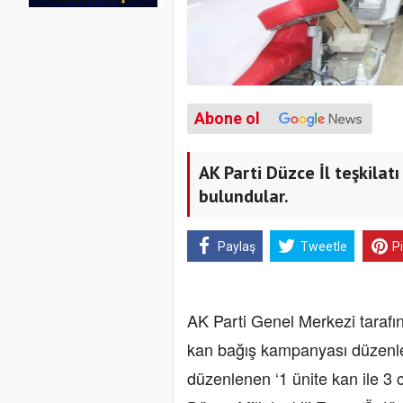
Abone ol
AK Parti Düzce İl teşkila
bulundular.
Paylaş
Tweetle
P
AK Parti Genel Merkezi taraf
kan bağış kampanyası düzenl
düzenlenen ‘1 ünite kan ile 3 