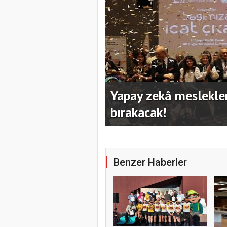
mayanları geride
Kocaeli Büyükşehir’in
hazırladı
Benzer Haberler