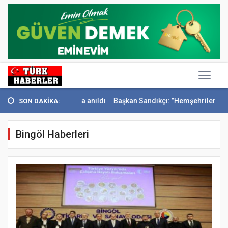
 Konak’ta anıldı
Başkan Sandıkçı: ”Hemşehrilerimizle olan güçl...
SON DAKİKA:
Bingöl Haberleri