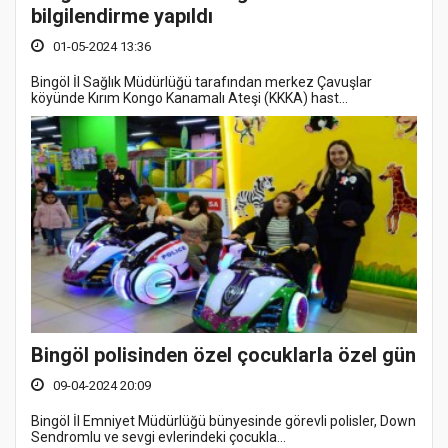
bilgilendirme yapıldı
01-05-2024 13:36
Bingöl İl Sağlık Müdürlüğü tarafından merkez Çavuşlar
köyünde Kırım Kongo Kanamalı Ateşi (KKKA) hast...
Bingöl polisinden özel çocuklarla özel gün
09-04-2024 20:09
Bingöl İl Emniyet Müdürlüğü bünyesinde görevli polisler, Down
Sendromlu ve sevgi evlerindeki çocukla...