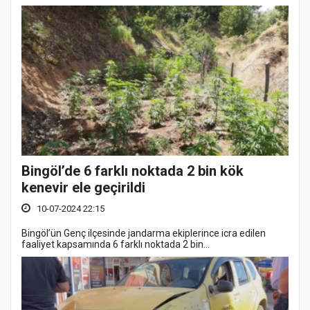
Bingöl’de 6 farklı noktada 2 bin kök
kenevir ele geçirildi
10-07-2024 22:15
Bingöl’ün Genç ilçesinde jandarma ekiplerince icra edilen
faaliyet kapsamında 6 farklı noktada 2 bin...