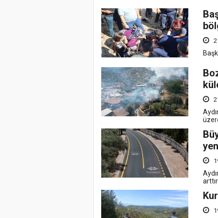
Baş
böl
2
Başk
Boz
kül
2
Aydı
üzer
Büy
yen
1
Aydı
arttı
Kur
1