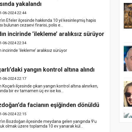
sında yakalandı
1-06-2024 22:44
’ın Efeler ilçesinde hakkında 10 yıl kesinleşmiş hapis
ı bulunan cezaevi firarisi, polis e...
ın incirinde ’ilekleme’ aralıksız sürüyor
1-06-2024 22:34
 incirinde ’ilekleme’ aralıksız sürüyor
arlı’daki yangın kontrol altına alındı
1-06-2024 22:17
 Koçarlı ilçesinde çıkan yangın kontrol altına alınırken,
ında bir ev tamamen üç ev ise kıs...
doğan’da facianın eşiğinden dönüldü
1-06-2024 22:15
n’ın Bozdoğan ilçesinde meydana gelen yangında 9’u
uk olmak üzere toplamda 10 ev yanarak kül...