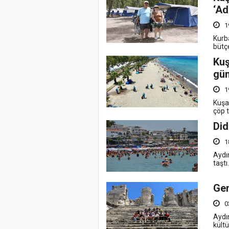
‘Ad
1
Kurba
bütçe
Kuş
gün
1
Kuşa
çöp 
Did
1
Aydın
taştı
Gen
0
Aydı
kültü