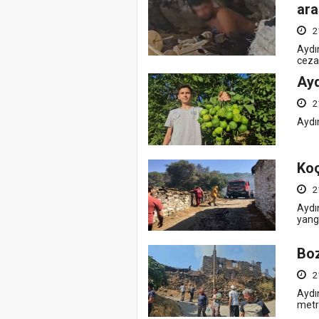
ara
2
Aydın
cezas
Ayd
2
Aydın
Koç
2
Aydın
yang
Boz
2
Aydı
metr