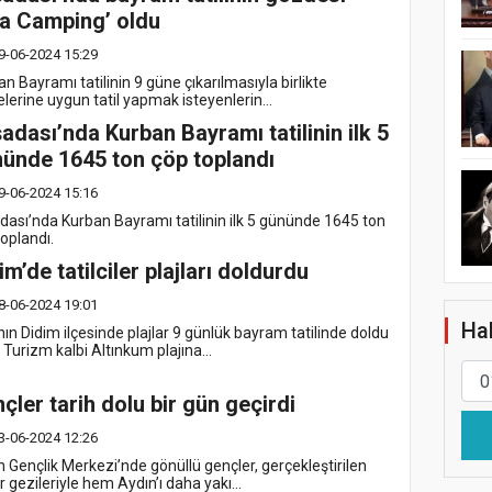
a Camping’ oldu
9-06-2024 15:29
n Bayramı tatilinin 9 güne çıkarılmasıyla birlikte
lerine uygun tatil yapmak isteyenlerin...
adası’nda Kurban Bayramı tatilinin ilk 5
ünde 1645 ton çöp toplandı
9-06-2024 15:16
dası’nda Kurban Bayramı tatilinin ilk 5 gününde 1645 ton
toplandı.
im’de tatilciler plajları doldurdu
8-06-2024 19:01
Hab
ın Didim ilçesinde plajlar 9 günlük bayram tatilinde doldu
. Turizm kalbi Altınkum plajına...
çler tarih dolu bir gün geçirdi
3-06-2024 12:26
n Gençlik Merkezi’nde gönüllü gençler, gerçekleştirilen
r gezileriyle hem Aydın’ı daha yakı...