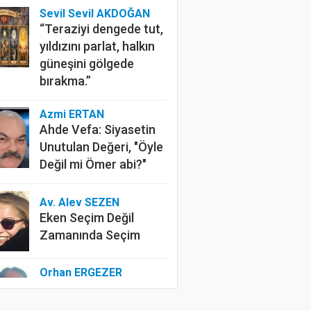
Sevil Sevil AKDOĞAN
“Teraziyi dengede tut,
yıldızını parlat, halkın
güneşini gölgede
bırakma.”
Azmi ERTAN
Ahde Vefa: Siyasetin
Unutulan Değeri, "Öyle
Değil mi Ömer abi?"
Av. Alev SEZEN
Eken Seçim Değil
Zamanında Seçim
Orhan ERGEZER
Kelimelerle Başlayan
Tasfiye: “Kurtuluş