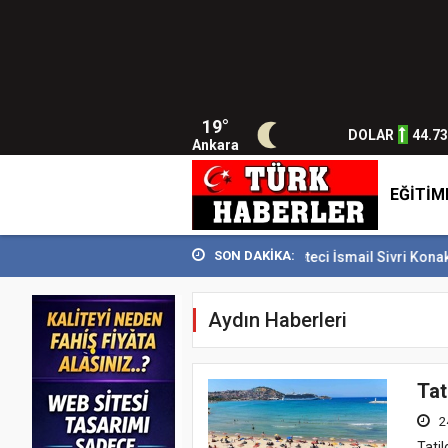
19°
DOLAR
44.7
Ankara
EĞİTİM
SON DAKİKA:
 SİDEM’i 129 bin kişiyi...
Usta Gazeteci İsmail Sivri Konak’ta anıldı
Aydın Haberleri
Tat
2
Tatil