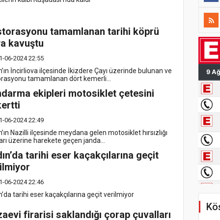
torasyonu tamamlanan tarihi köprü
a kavuştu
1-06-2024 22:55
’ın İncirliova ilçesinde İkizdere Çayı üzerinde bulunan ve
orasyonu tamamlanan dört kemerli...
darma ekipleri motosiklet çetesini
ertti
1-06-2024 22:49
’ın Nazilli ilçesinde meydana gelen motosiklet hırsızlığı
arı üzerine harekete geçen janda...
ın’da tarihi eser kaçakçılarına geçit
ilmiyor
1-06-2024 22:46
’da tarihi eser kaçakçılarına geçit verilmiyor
Köş
aevi firarisi saklandığı çorap çuvalları