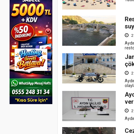
Res
suy
2
Aydın
rest
Jan
çök
2
Aydın
olayl
Ayd
ver
2
Aydın
Cez