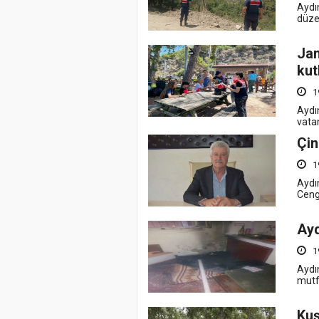
Aydı
düze
Ja
kut
1
Aydın
vatan
Çin
1
Aydı
Cengi
Ayd
1
Aydın
mutf
Kuş