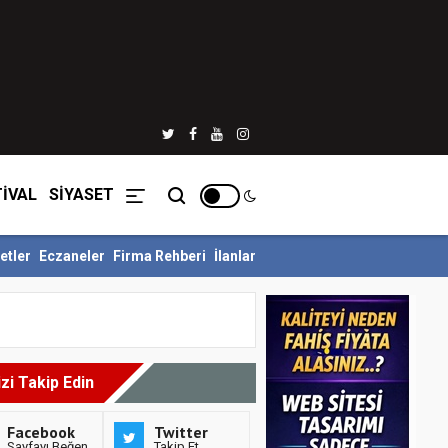
İVAL
SİYASET
etler
Eczaneler
Firma Rehberi
İlanlar
e Ödüllü Siyer Yarışmasını Ka...
İnegöl Belediyesi Çevre Zabıtasın
izi Takip Edin
Facebook
Twitter
Sayfayı Beğen
Takip Et