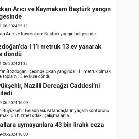
kan Arıcı ve Kaymakam Baştürk yangın
gesinde
1-06-2024 22:12
an Arıcı ve Kaymakam Baştürk yangın bölgesinde..
doğan’da 11’i metruk 13 ev yanarak
e döndü
1-06-2024 21:32
n’ın Bozdoğan ilçesinde çıkan yangında 11’i metruk olmak
e toplam 13 ev küle döndü.
ükşehir, Nazilli Dereağzı Caddesi’ni
iledi
9-06-2024 16:09
n Büyükşehir Belediyesi, vatandaşların yaşam konforunu
rmak için hizmet odaklı çalışma anla...
allara uymayanlara 43 bin liralık ceza
9-06-2024 16:08