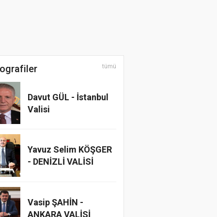
ografiler
tümü
Davut GÜL - İstanbul
Valisi
Yavuz Selim KÖŞGER
- DENİZLİ VALİSİ
Vasip ŞAHİN -
ANKARA VALİSİ