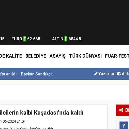
315
EURO
52.668
ALTIN
6844.5
DE KALİTE
BELEDİYE
ASAYİŞ
TÜRK DÜNYASI
FUAR-FEST
Yazarlar
Ank
Başkan Sandıkçı: ”Hemşehrilerimizle olan güçl...
Başkan Altay Umr
B
ilcilerin kalbi Kuşadası’nda kaldı
4-06-2024 21:04
cilerin kalbi Kuşadası’nda kaldı