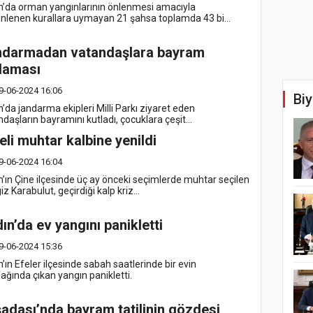
n’da orman yangınlarının önlenmesi amacıyla
nlenen kurallara uymayan 21 şahsa toplamda 43 bi...
ndarmadan vatandaşlara bayram
laması
9-06-2024 16:06
Biy
’da jandarma ekipleri Milli Parkı ziyaret eden
daşların bayramını kutladı, çocuklara çeşit...
eli muhtar kalbine yenildi
9-06-2024 16:04
n’ın Çine ilçesinde üç ay önceki seçimlerde muhtar seçilen
z Karabulut, geçirdiği kalp kriz...
ın’da ev yangını panikletti
9-06-2024 15:36
’ın Efeler ilçesinde sabah saatlerinde bir evin
ağında çıkan yangın panikletti.
adası’nda bayram tatilinin gözdesi