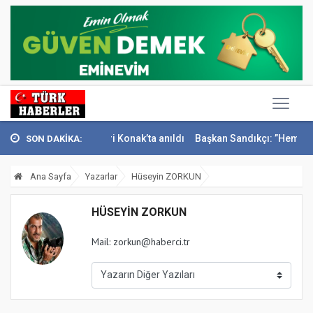
ta Gazeteci İsmail Sivri Konak’ta anıldı
Başkan Sandıkçı: ”Hemşehril
SON DAKİKA:
Ana Sayfa
Yazarlar
Hüseyin ZORKUN
HÜSEYIN ZORKUN
Mail:
zorkun@haberci.tr