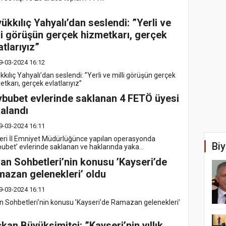
ükkılıç Yahyalı’dan seslendi: ”Yerli ve
li görüşün gerçek hizmetkarı, gerçek
atlarıyız”
9-03-2024 16:12
kılıç Yahyalı’dan seslendi: ”Yerli ve milli görüşün gerçek
tkarı, gerçek evlatlarıyız”
bubet evlerinde saklanan 4 FETÖ üyesi
alandı
9-03-2024 16:11
eri İl Emniyet Müdürlüğünce yapılan operasyonda
Biy
bubet’ evlerinde saklanan ve haklarında yaka...
an Sohbetleri’nin konusu ’Kayseri’de
azan gelenekleri’ oldu
9-03-2024 16:11
n Sohbetleri’nin konusu ’Kayseri’de Ramazan gelenekleri’
kan Büyüksimitci: ”Kayseri’nin yıllık