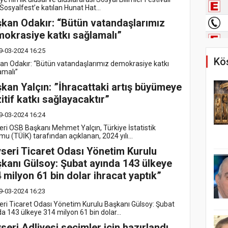
Sosyalfest’e katılan Hunat Hat...
kan Odakır: “Bütün vatandaşlarımız
okrasiye katkı sağlamalı”
9-03-2024 16:25
Köş
an Odakır: “Bütün vatandaşlarımız demokrasiye katkı
amalı”
kan Yalçın: ”İhracattaki artış büyümeye
itif katkı sağlayacaktır”
9-03-2024 16:24
eri OSB Başkanı Mehmet Yalçın, Türkiye İstatistik
u (TÜİK) tarafından açıklanan, 2024 yılı...
seri Ticaret Odası Yönetim Kurulu
kanı Gülsoy: Şubat ayında 143 ülkeye
 milyon 61 bin dolar ihracat yaptık”
9-03-2024 16:23
eri Ticaret Odası Yönetim Kurulu Başkanı Gülsoy: Şubat
a 143 ülkeye 314 milyon 61 bin dolar...
seri Adliyesi seçimler için hazırlandı