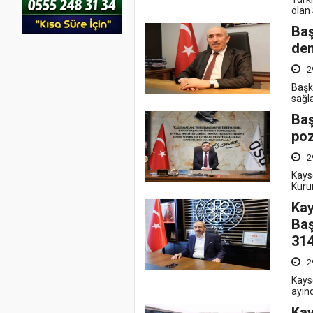
olan 
Baş
dem
2
Başk
sağl
Baş
poz
2
Kays
Kurum
Kay
Baş
314
2
Kays
ayınd
Kay