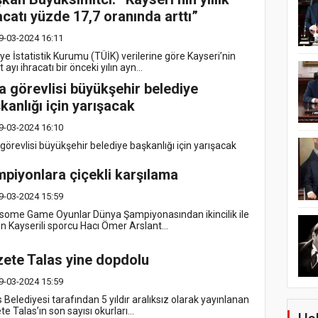
acatı yüzde 17,7 oranında arttı”
9-03-2024 16:11
ye İstatistik Kurumu (TÜİK) verilerine göre Kayseri’nin
 ayı ihracatı bir önceki yılın ayn...
a görevlisi büyükşehir belediye
kanlığı için yarışacak
9-03-2024 16:10
görevlisi büyükşehir belediye başkanlığı için yarışacak
piyonlara çiçekli karşılama
9-03-2024 15:59
risome Game Oyunlar Dünya Şampiyonasından ikincilik ile
n Kayserili sporcu Hacı Ömer Arslant...
ete Talas yine dopdolu
9-03-2024 15:59
 Belediyesi tarafından 5 yıldır aralıksız olarak yayınlanan
e Talas’ın son sayısı okurları...