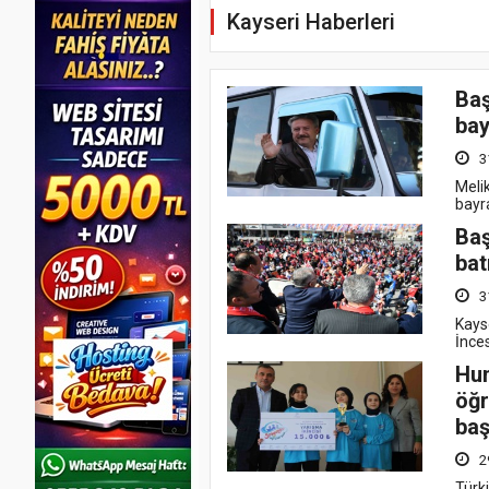
Kayseri Haberleri
Baş
bay
3
Meli
bayr
Baş
bat
3
Kays
İnce
Hun
öğr
baş
2
Türki