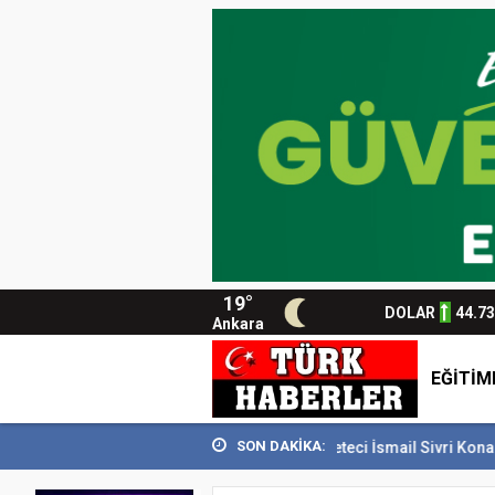
19°
DOLAR
44.7
Ankara
EĞİTİM
SON DAKİKA:
n SİDEM’i 129 bin kişiyi...
Usta Gazeteci İsmail Sivri Konak’ta anıldı