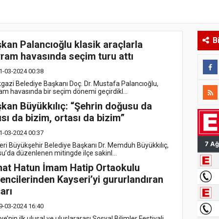
B
kan Palancıoğlu klasik araçlarla
ram havasında seçim turu attı
1-03-2024 00:38
kgazi Belediye Başkanı Doç. Dr. Mustafa Palancıoğlu,
am havasında bir seçim dönemi geçirdikl...
kan Büyükkılıç: “Şehrin doğusu da
ısı da bizim, ortası da bizim”
1-03-2024 00:37
eri Büyükşehir Belediye Başkanı Dr. Memduh Büyükkılıç,
su’da düzenlenen mitingde ilçe sakinl...
at Hatun İmam Hatip Ortaokulu
encilerinden Kayseri’yi gururlandıran
arı
9-03-2024 16:40
ye’nin ilk ulusal ve uluslararası Sosyal Bilimler Festivali