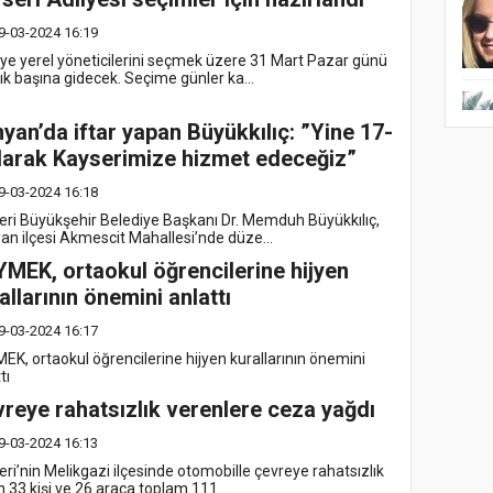
9-03-2024 16:19
iye yerel yöneticilerini seçmek üzere 31 Mart Pazar günü
ık başına gidecek. Seçime günler ka...
yan’da iftar yapan Büyükkılıç: ”Yine 17-
larak Kayserimize hizmet edeceğiz”
9-03-2024 16:18
eri Büyükşehir Belediye Başkanı Dr. Memduh Büyükkılıç,
an ilçesi Akmescit Mahallesi’nde düze...
MEK, ortaokul öğrencilerine hijyen
allarının önemini anlattı
9-03-2024 16:17
EK, ortaokul öğrencilerine hijyen kurallarının önemini
tı
reye rahatsızlık verenlere ceza yağdı
9-03-2024 16:13
ri’nin Melikgazi ilçesinde otomobille çevreye rahatsızlık
 33 kişi ve 26 araca toplam 111...