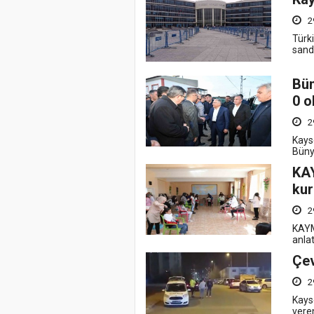
2
Türk
sand
Bün
0 o
2
Kays
Büny
KAY
kur
2
KAYM
anlat
Çev
2
Kayse
veren