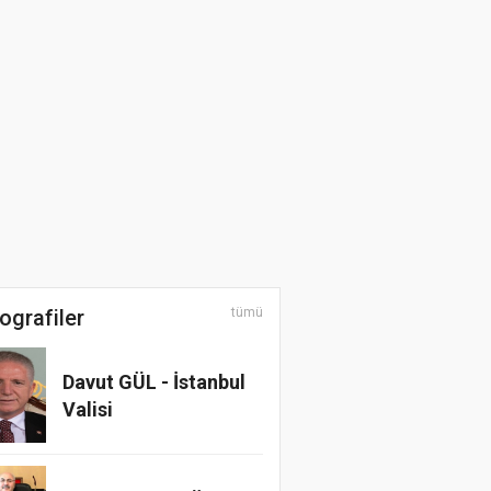
Sultan YAŞAT
Hora do Recreio:
Irkçılık ve Eşitsizlik
Üzerine Bir Belgesel
Film
ografiler
tümü
Davut GÜL - İstanbul
Valisi