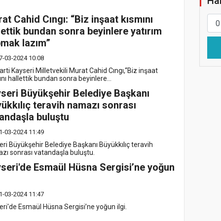
Hab
at Cahid Cıngı: “Biz inşaat kısmını
lettik bundan sonra beyinlere yatırım
pmak lazım”
7-03-2024 10:08
rti Kayseri Milletvekili Murat Cahid Cıngı,“Biz inşaat
nı hallettik bundan sonra beyinlere...
seri Büyükşehir Belediye Başkanı
ükkılıç teravih namazı sonrası
andaşla buluştu
1-03-2024 11:49
eri Büyükşehir Belediye Başkanı Büyükkılıç teravih
zı sonrası vatandaşla buluştu.
seri'de Esmaül Hüsna Sergisi’ne yoğun
1-03-2024 11:47
eri'de Esmaül Hüsna Sergisi’ne yoğun ilgi.