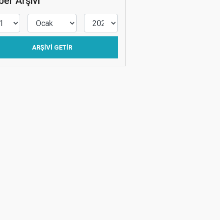
er Arşivi
ARŞIVI GETIR