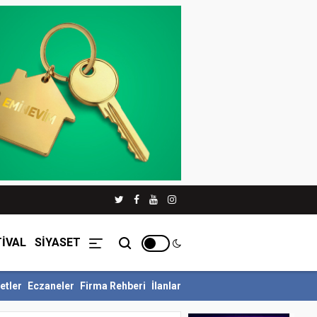
İVAL
SİYASET
etler
Eczaneler
Firma Rehberi
İlanlar
re Ödüllü Siyer Yarışmasını Ka...
İnegöl Belediyesi Çevre Zabıtası