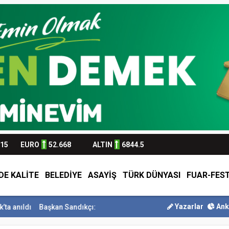
315
EURO
52.668
ALTIN
6844.5
DE KALİTE
BELEDİYE
ASAYİŞ
TÜRK DÜNYASI
FUAR-FEST
Yazarlar
Ank
Başkan Sandıkçı: ”Hemşehrilerimizle olan güçl...
Başkan Altay Um