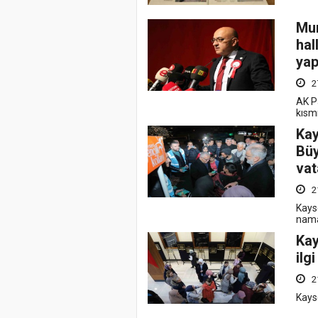
Mur
hal
ya
2
AK Pa
kısmı
Kay
Büy
vat
2
Kays
nama
Kay
ilgi
2
Kays