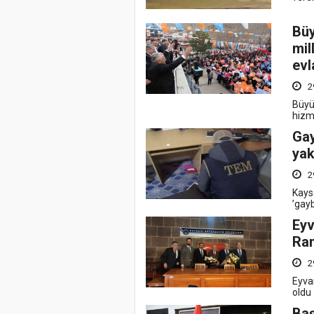
Büy
mil
evl
2
Büyük
hizme
Gay
yak
2
Kays
’gay
Eyv
Ram
2
Eyva
oldu
Baş