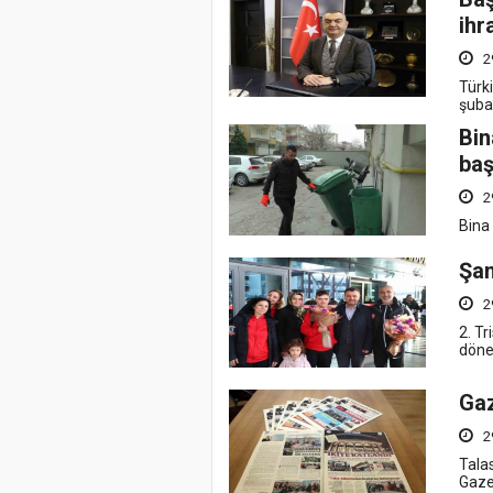
ihr
2
Türki
şubat
Bin
baş
2
Bina 
Şam
2
2. T
döne
Gaz
2
Talas
Gazet