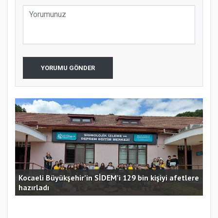
YORUMU GÖNDER
Kocaeli Büyükşehir’in SİDEM’i 129 bin kişiyi afetlere
hazırladı
Ust