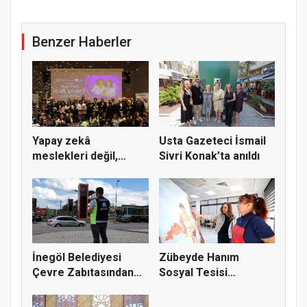
Benzer Haberler
Yapay zekâ
Usta Gazeteci İsmail
meslekleri değil,
Sivri Konak’ta anıldı
kullanmayanları...
İnegöl Belediyesi
Zübeyde Hanım
Çevre Zabıtasından
Sosyal Tesisi
Drone De...
vatandaşların bul...