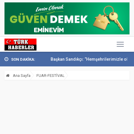
onak’ta anıldı
Başkan Sandıkçı: ”Hemşehrilerimizle olan güçl...
Ba
SON DAKİKA:
Ana Sayfa
FUAR-FESTİVAL