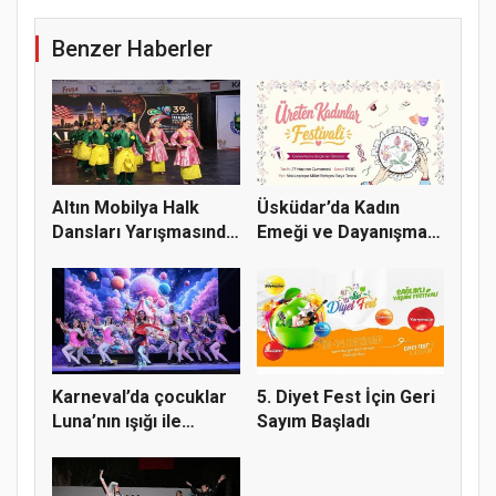
Benzer Haberler
Altın Mobilya Halk
Üsküdar’da Kadın
Dansları Yarışmasında
Emeği ve Dayanışması
Heye...
Festiva...
Karneval’da çocuklar
5. Diyet Fest İçin Geri
Luna’nın ışığı ile
Sayım Başladı
büyül...