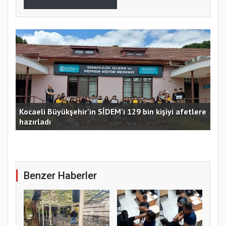
Kocaeli Büyükşehir’in SİDEM’i 129 bin kişiyi afetlere
hazırladı
Ust
Benzer Haberler