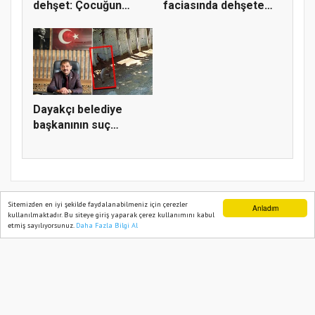
dehşet: Çocuğun
faciasında dehşete
parmağı ko...
düşüren...
Dayakçı belediye
başkanının suç
dosyası kabar...
Sitemizden en iyi şekilde faydalanabilmeniz için çerezler
Anladım
kullanılmaktadır. Bu siteye giriş yaparak çerez kullanımını kabul
etmiş sayılıyorsunuz.
Daha Fazla Bilgi Al
Ana Sayfa
Web TV
Foto Galeri
Yazarlar
TÜRK HABERLER 2022
Yazılım |
Onemsoft
Künye
Gizlilik Politikası
Sitene Ekle
İletişim