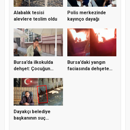
Alabalık tesisi
Polis merkezinde
alevlere teslim oldu
kayınço dayağı
Bursa’da ilkokulda
Bursa’daki yangın
dehşet: Çocuğun
faciasında dehşete
parmağı ko...
düşüren...
Dayakçı belediye
başkanının suç
dosyası kabar...