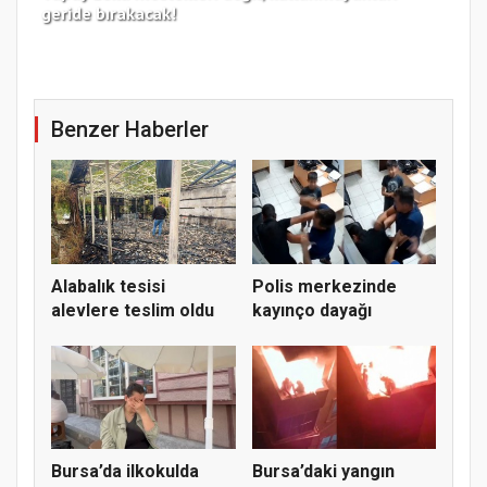
geride bırakacak!
haz
Benzer Haberler
Alabalık tesisi
Polis merkezinde
alevlere teslim oldu
kayınço dayağı
Bursa’da ilkokulda
Bursa’daki yangın