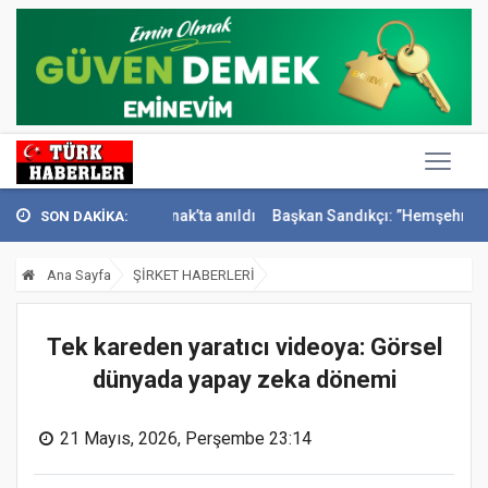
İsmail Sivri Konak’ta anıldı
Başkan Sandıkçı: ”Hemşehrilerimizle ola
SON DAKİKA:
Ana Sayfa
ŞİRKET HABERLERİ
Tek kareden yaratıcı videoya: Görsel
dünyada yapay zeka dönemi
21 Mayıs, 2026, Perşembe 23:14