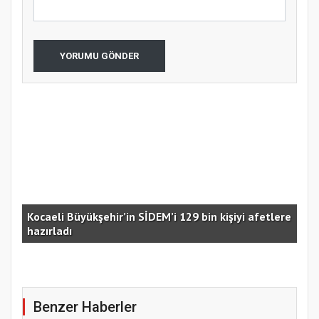
YORUMU GÖNDER
Kocaeli Büyükşehir’in SİDEM’i 129 bin kişiyi afetlere
hazırladı
Ust
Benzer Haberler