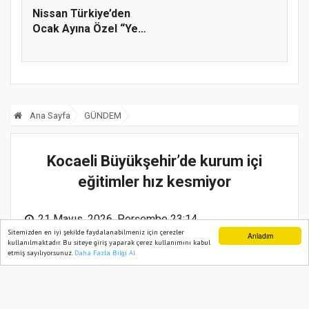
Nissan Türkiye’den
Ocak Ayına Özel “Yeni
Yıld...
Ana Sayfa
GÜNDEM
Kocaeli Büyükşehir’de kurum içi
eğitimler hız kesmiyor
21 Mayıs, 2026, Perşembe 23:14
Sitemizden en iyi şekilde faydalanabilmeniz için çerezler
Anladım
kullanılmaktadır. Bu siteye giriş yaparak çerez kullanımını kabul
etmiş sayılıyorsunuz.
Daha Fazla Bilgi Al
Ana Sayfa
Web TV
Foto Galeri
Yazarlar