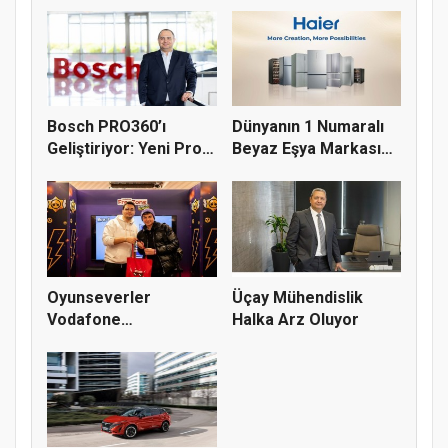
Bosch PRO360’ı
Dünyanın 1 Numaralı
Geliştiriyor: Yeni Pro
Beyaz Eşya Markası
Deals M...
Haier,...
Oyunseverler
Üçay Mühendislik
Vodafone
Halka Arz Oluyor
Mağazasında oynadı