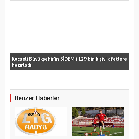
Kocaeli Büyükşehir’in SİDEM’i 129 bin kişiyi afetlere
hazırladı
Ust
Benzer Haberler