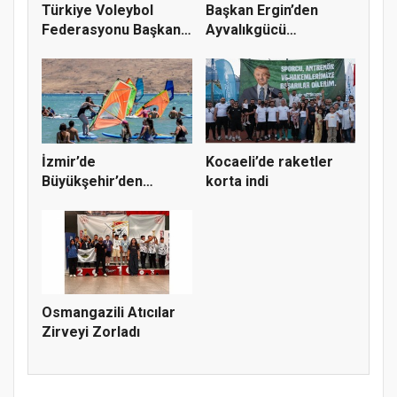
Türkiye Voleybol
Başkan Ergin’den
Federasyonu Başkanı
Ayvalıkgücü
Mehmet A...
Belediyespor’a M...
İzmir’de
Kocaeli’de raketler
Büyükşehir’den
korta indi
gençlere sörf
deneyim...
Osmangazili Atıcılar
Zirveyi Zorladı