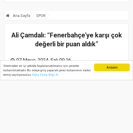
Ana Sayfa
SPOR
Ali Çamdalı: “Fenerbahçe’ye karşı çok
değerli bir puan aldık”
07 Mayıs, 2024, Salı 00:16
Sitemizden en iyi şekilde faydalanabilmeniz için çerezler
Anladım
kullanılmaktadır. Bu siteye giriş yaparak çerez kullanımını kabul
etmiş sayılıyorsunuz.
Daha Fazla Bilgi Al
Ana Sayfa
Web TV
Foto Galeri
Yazarlar