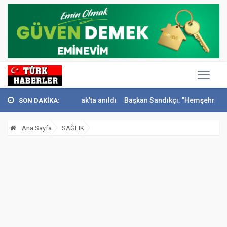
smail Sivri Konak’ta anıldı
Başkan Sandıkçı: ”Hemşehrilerimizle olan
SON DAKİKA:
Ana Sayfa
SAĞLIK