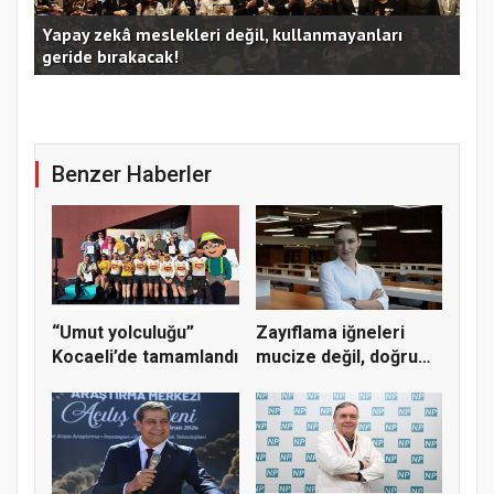
Kocaeli Büyükşehir’in SİDEM’i 129 bin kişiyi afetlere
hazırladı
Ust
Benzer Haberler
“Umut yolculuğu”
Zayıflama iğneleri
Kocaeli’de tamamlandı
mucize değil, doğru
tedavi...