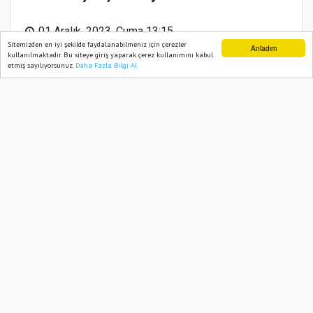
01 Aralık, 2023, Cuma 13:15
Sitemizden en iyi şekilde faydalanabilmeniz için çerezler
Anladım
kullanılmaktadır. Bu siteye giriş yaparak çerez kullanımını kabul
etmiş sayılıyorsunuz.
Daha Fazla Bilgi Al
Ana Sayfa
Web TV
Foto Galeri
Yazarlar
Abone ol
Trabzon’da bir kadın, kuyumcuya sahte
altın satmaya çalışırken polis ekiplerince