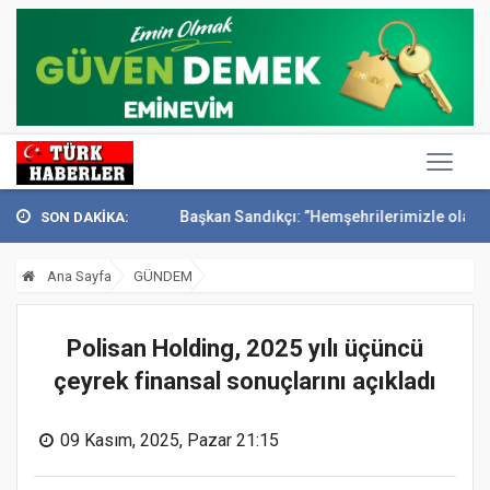
nak’ta anıldı
Başkan Sandıkçı: ”Hemşehrilerimizle olan güçl...
Baş
SON DAKİKA:
Ana Sayfa
GÜNDEM
Polisan Holding, 2025 yılı üçüncü
çeyrek finansal sonuçlarını açıkladı
09 Kasım, 2025, Pazar 21:15