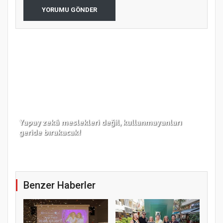
YORUMU GÖNDER
Yapay zekâ meslekleri değil, kullanmayanları
Koc
geride bırakacak!
haz
Benzer Haberler