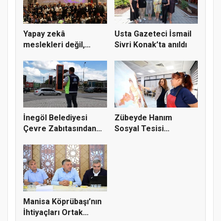
Yapay zekâ
Usta Gazeteci İsmail
meslekleri değil,
Sivri Konak’ta anıldı
kullanmayanları...
İnegöl Belediyesi
Zübeyde Hanım
Çevre Zabıtasından
Sosyal Tesisi
Drone De...
vatandaşların bul...
Manisa Köprübaşı’nın
İhtiyaçları Ortak