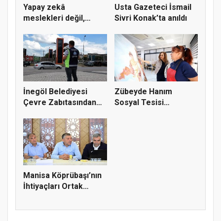
Yapay zekâ
Usta Gazeteci İsmail
meslekleri değil,
Sivri Konak’ta anıldı
kullanmayanları...
İnegöl Belediyesi
Zübeyde Hanım
Çevre Zabıtasından
Sosyal Tesisi
Drone De...
vatandaşların bul...
Manisa Köprübaşı’nın
İhtiyaçları Ortak
Akılla...