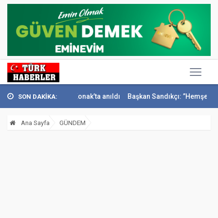
ci İsmail Sivri Konak’ta anıldı
Başkan Sandıkçı: ”Hemşehrilerimizle 
SON DAKİKA:
Ana Sayfa
GÜNDEM