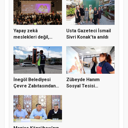
Yapay zekâ
Usta Gazeteci İsmail
meslekleri değil,
Sivri Konak’ta anıldı
kullanmayanları...
İnegöl Belediyesi
Zübeyde Hanım
Çevre Zabıtasından
Sosyal Tesisi
Drone De...
vatandaşların bul...