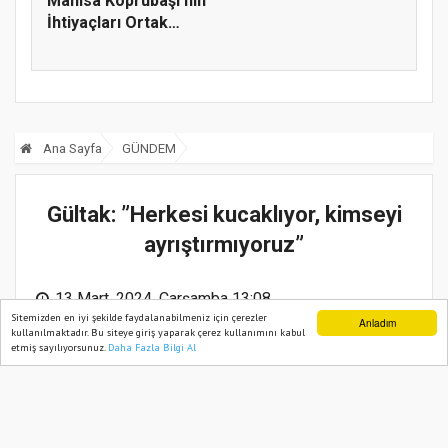
Manisa Köprübaşı’nın
İhtiyaçları Ortak
Akılla...
Ana Sayfa
GÜNDEM
Gültak: ”Herkesi kucaklıyor, kimseyi
ayrıştırmıyoruz”
13 Mart, 2024, Çarşamba 13:08
Sitemizden en iyi şekilde faydalanabilmeniz için çerezler
Anladım
kullanılmaktadır. Bu siteye giriş yaparak çerez kullanımını kabul
etmiş sayılıyorsunuz.
Daha Fazla Bilgi Al
Ana Sayfa
Web TV
Foto Galeri
Yazarlar