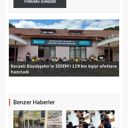
YORUMU GÖNDER
Kocaeli Büyükşehir’in SİDEM’i 129 bin kişiyi afetlere
hazırladı
Ust
Benzer Haberler