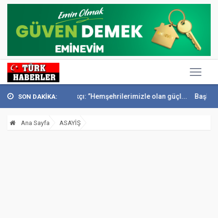
Başkan Sandıkçı: ”Hemşehrilerimizle olan güçl...
Başkan Altay Umre
SON DAKİKA:
Ana Sayfa
ASAYİŞ