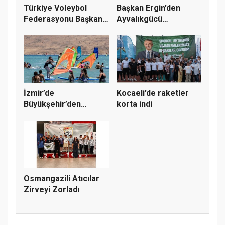
Türkiye Voleybol
Başkan Ergin’den
Federasyonu Başkanı
Ayvalıkgücü
Mehmet A...
Belediyespor’a M...
İzmir’de
Kocaeli’de raketler
Büyükşehir’den
korta indi
gençlere sörf
deneyim...
Osmangazili Atıcılar
Zirveyi Zorladı