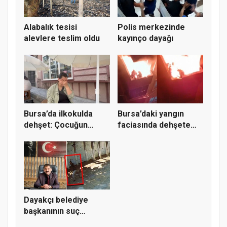
Alabalık tesisi
Polis merkezinde
alevlere teslim oldu
kayınço dayağı
Bursa’da ilkokulda
Bursa’daki yangın
dehşet: Çocuğun
faciasında dehşete
parmağı ko...
düşüren...
Dayakçı belediye
başkanının suç
dosyası kabar...