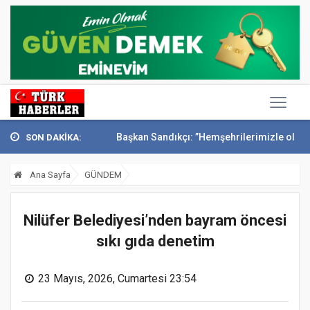
onak’ta anıldı
Başkan Sandıkçı: ”Hemşehrilerimizle olan güçl...
Ba
SON DAKİKA:
Ana Sayfa
GÜNDEM
Nilüfer Belediyesi’nden bayram öncesi
sıkı gıda denetim
23 Mayıs, 2026, Cumartesi 23:54