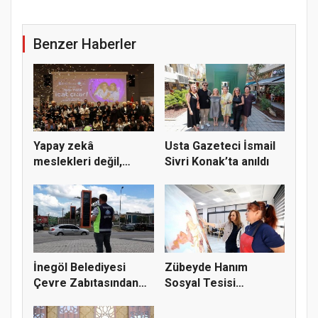
Benzer Haberler
Yapay zekâ
Usta Gazeteci İsmail
meslekleri değil,
Sivri Konak’ta anıldı
kullanmayanları...
İnegöl Belediyesi
Zübeyde Hanım
Çevre Zabıtasından
Sosyal Tesisi
Drone De...
vatandaşların bul...