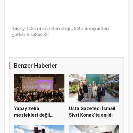
Yapay zekâ meslekleri değil, kullanmayanları
Koc
geride bırakacak!
haz
Benzer Haberler
Yapay zekâ
Usta Gazeteci İsmail
meslekleri değil,
Sivri Konak’ta anıldı
kullanmayanları...