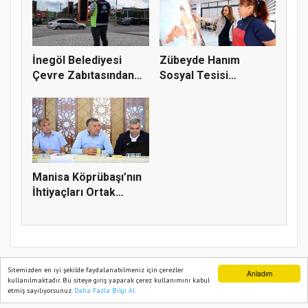
İnegöl Belediyesi
Zübeyde Hanım
Çevre Zabıtasından
Sosyal Tesisi
Drone De...
vatandaşların bul...
Manisa Köprübaşı’nın
İhtiyaçları Ortak
Akılla...
Sitemizden en iyi şekilde faydalanabilmeniz için çerezler
Anladım
kullanılmaktadır. Bu siteye giriş yaparak çerez kullanımını kabul
etmiş sayılıyorsunuz.
Daha Fazla Bilgi Al
Ana Sayfa
Web TV
Foto Galeri
Yazarlar
TÜRK HABERLER 2022