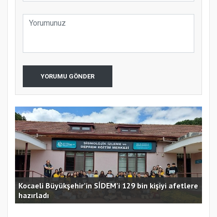
YORUMU GÖNDER
Kocaeli Büyükşehir’in SİDEM’i 129 bin kişiyi afetlere
hazırladı
Ust