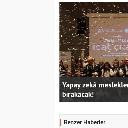
mayanları geride
Kocaeli Büyükşehir’in
hazırladı
Benzer Haberler