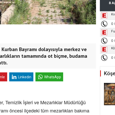
i; Kurban Bayramı dolayısıyla merkez ve
zarlıkların tamamında ot biçme, budama
ttı.
Köşe
inle
Linkedin
WhatsApp
er, Temizlik İşleri ve Mezarlıklar Müdürlüğü
ramı öncesi ilçedeki tüm mezarlıkları bakıma