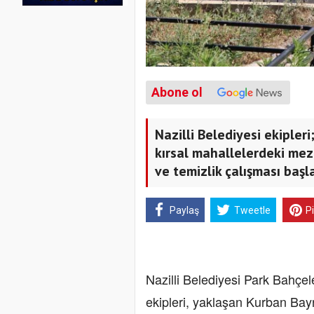
Abone ol
Nazilli Belediyesi ekipler
kırsal mahallelerdeki me
ve temizlik çalışması başla
Paylaş
Tweetle
P
Nazilli Belediyesi Park Bahçel
ekipleri, yaklaşan Kurban Bay