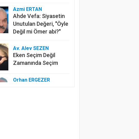
Azmi ERTAN
Ahde Vefa: Siyasetin
Unutulan Değeri, "Öyle
Değil mi Ömer abi?"
Av. Alev SEZEN
Eken Seçim Değil
Zamanında Seçim
Orhan ERGEZER
Kelimelerle Başlayan
Tasfiye: “Kurtuluş
Savaşı”ndan Kim
Rahatsız?
Özlem ERDOĞAN
Edep Yahu