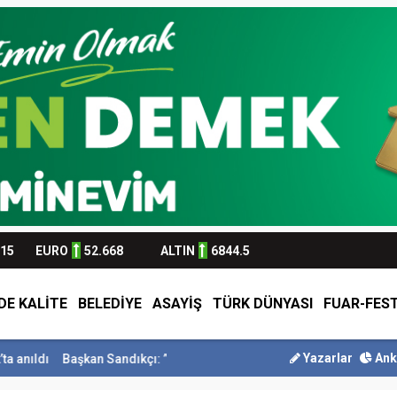
315
EURO
52.668
ALTIN
6844.5
DE KALİTE
BELEDİYE
ASAYİŞ
TÜRK DÜNYASI
FUAR-FEST
Yazarlar
Ank
kan Sandıkçı: ”Hemşehrilerimizle olan güçl...
Başkan Altay Umre Ödü