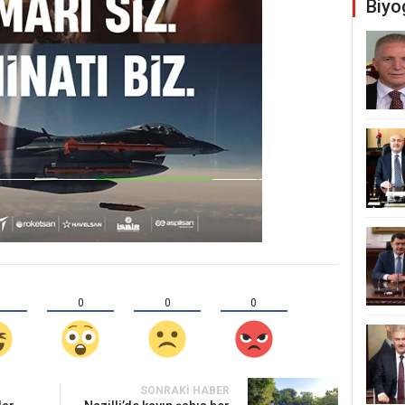
Biyo
0
0
0
SONRAKI HABER