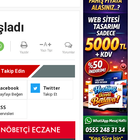
şladı
A
Yazı Tipi
Yazdır
Yorumlar
i Takip Edin
Facebook
Twitter
ayfayı Beğen
Takip Et
RSS
ervisleri