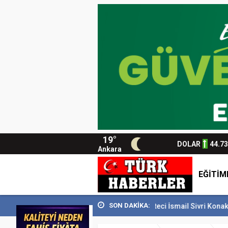
19°
DOLAR
44.7
Ankara
EĞİTİM
SON DAKİKA:
M’i 129 bin kişiyi...
Usta Gazeteci İsmail Sivri Konak’ta anıldı
Baş