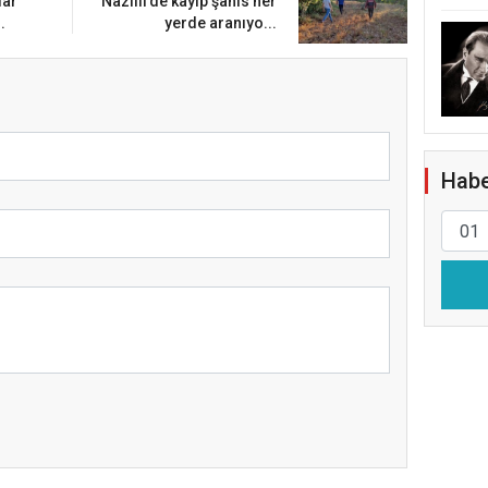
lar
Nazilli’de kayıp şahıs her
.
yerde aranıyo...
Habe