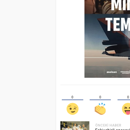
0
0
0
ÖNCEKI HABER