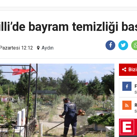
lli’de bayram temizliği ba
 Pazartesi 12:12
Aydın
Biz
S
S