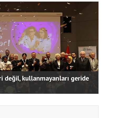
 SİDEM’i 129 bin kişiyi afetlere
Usta 