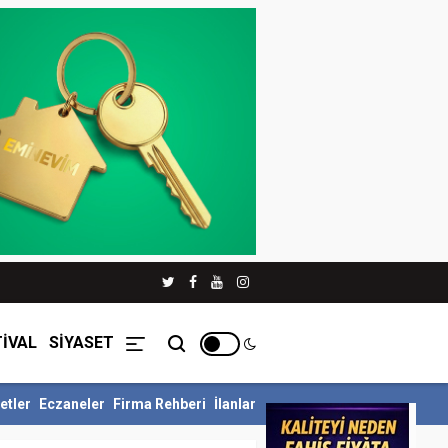
İVAL
SİYASET
etler
Eczaneler
Firma Rehberi
İlanlar
llü Siyer Yarışmasını Ka...
İnegöl Belediyesi Çevre Zabıtasından D