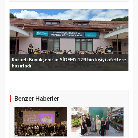
Kocaeli Büyükşehir’in SİDEM’i 129 bin kişiyi afetlere
hazırladı
Ust
Benzer Haberler