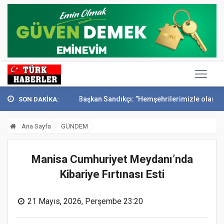
ak’ta anıldı
Başkan Sandıkçı: ”Hemşehrilerimizle olan güçl...
Başk
SON DAKİKA:
Ana Sayfa
GÜNDEM
Manisa Cumhuriyet Meydanı’nda
Kibariye Fırtınası Esti
21 Mayıs, 2026, Perşembe 23:20