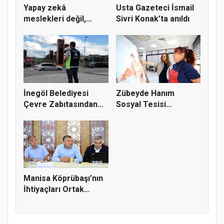
Yapay zekâ
Usta Gazeteci İsmail
meslekleri değil,
Sivri Konak’ta anıldı
kullanmayanları...
İnegöl Belediyesi
Zübeyde Hanım
Çevre Zabıtasından
Sosyal Tesisi
Drone De...
vatandaşların bul...
Manisa Köprübaşı’nın
İhtiyaçları Ortak
Akılla...