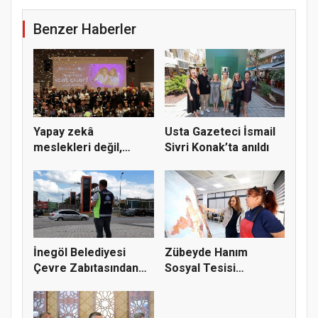
Benzer Haberler
Yapay zekâ
Usta Gazeteci İsmail
meslekleri değil,
Sivri Konak’ta anıldı
kullanmayanları...
İnegöl Belediyesi
Zübeyde Hanım
Çevre Zabıtasından
Sosyal Tesisi
Drone De...
vatandaşların bul...