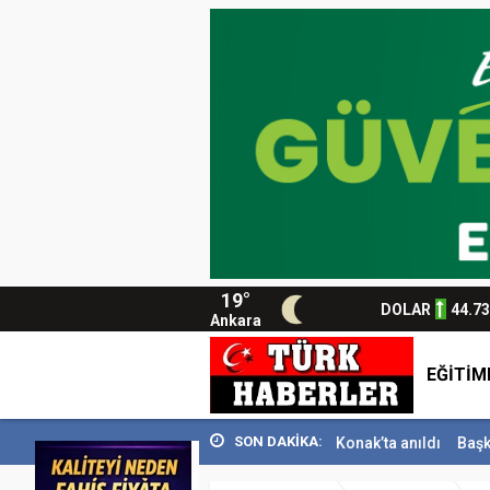
19°
DOLAR
44.7
Ankara
EĞİTİM
SON DAKİKA:
i...
Usta Gazeteci İsmail Sivri Konak’ta anıldı
Başkan Sandıkçı: ”He