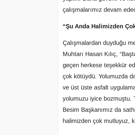
çalışmalarımız devam edece
“Şu Anda Halimizden Ço
Çalışmalardan duyduğu mem
Muhtarı Hasan Kılıç, “Ba
geçen herkese teşekkür eder
çok kötüydü. Yolumuzda da
ve üst üste asfalt uygulam
yolumuzu iyice bozmuştu. T
Besim Başkanımız da sath
halimizden çok mutluyuz, k