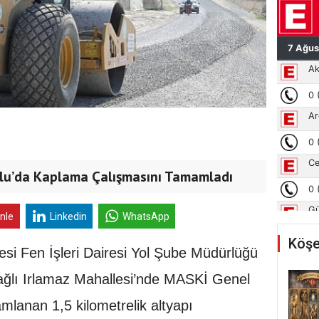
lu’da Kaplama Çalışmasını Tamamladı
inle
Linkedin
WhatsApp
Köşe
si Fen İşleri Dairesi Yol Şube Müdürlüğü
 bağlı Irlamaz Mahallesi’nde MASKİ Genel
lanan 1,5 kilometrelik altyapı