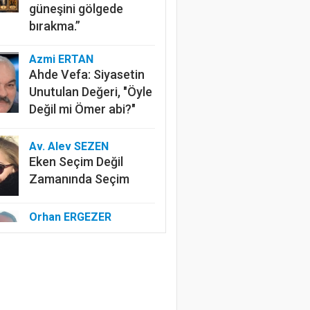
güneşini gölgede
bırakma.”
Azmi ERTAN
Ahde Vefa: Siyasetin
Unutulan Değeri, "Öyle
Değil mi Ömer abi?"
Av. Alev SEZEN
Eken Seçim Değil
Zamanında Seçim
Orhan ERGEZER
Kelimelerle Başlayan
Tasfiye: “Kurtuluş
Savaşı”ndan Kim
Rahatsız?