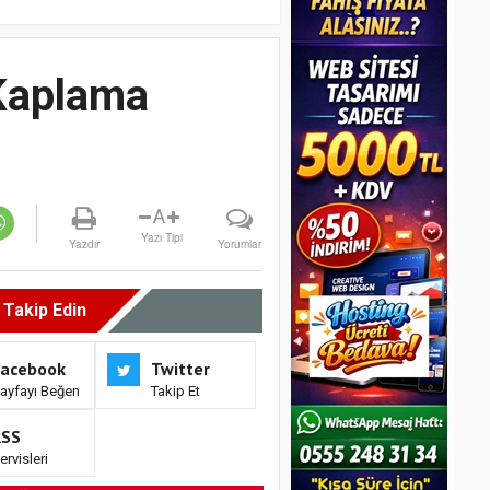
Kaplama
A
Yazı Tipi
Yazdır
Yorumlar
i Takip Edin
Facebook
Twitter
ayfayı Beğen
Takip Et
RSS
ervisleri