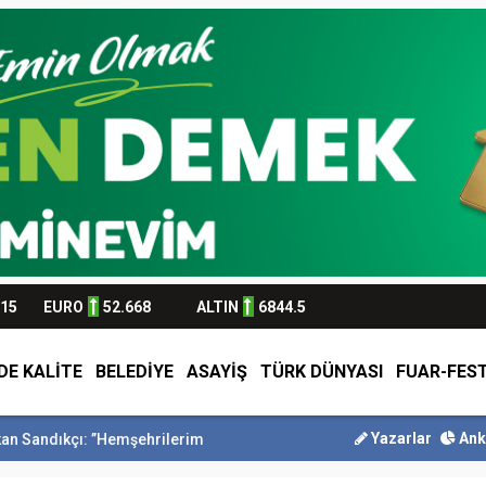
315
EURO
52.668
ALTIN
6844.5
DE KALİTE
BELEDİYE
ASAYİŞ
TÜRK DÜNYASI
FUAR-FEST
Yazarlar
Ank
mşehrilerimizle olan güçl...
Başkan Altay Umre Ödüllü Siyer Yarışm