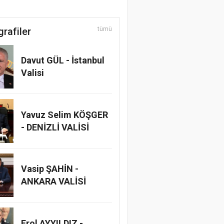
grafiler
tümü
Davut GÜL - İstanbul
Valisi
Yavuz Selim KÖŞGER
- DENİZLİ VALİSİ
Vasip ŞAHİN -
ANKARA VALİSİ
Erol AYYILDIZ -