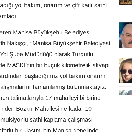
dığı yol bakım, onarım ve çift katlı sathi
amladı.
veren Manisa Büyükşehir Belediyesi
tih Nakışçı, “Manisa Büyükşehir Belediyesi
ı Yol Şube Müdürlüğü olarak Turgutlu
de MASKİ’nin bir buçuk kilometrelik altyapı
in ardından başladığımız yol bakım onarım
a çalışmalarını tamamlamış bulunmaktayız.
n talimatlarıyla 17 mahalleyi birbirine
’nden Bozkır Mahallesi’ne kadar 10
ı emülsiyonlu sathi kaplama çalışması
forlu bir ulaşım için Manisa genelinde